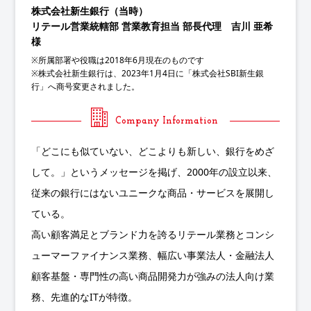
株式会社新生銀行（当時）
リテール営業統轄部 営業教育担当 部長代理 吉川 亜希
様
※所属部署や役職は2018年6月現在のものです
※株式会社新生銀行は、2023年1月4日に「株式会社SBI新生銀
行」へ商号変更されました。
Company Information
「どこにも似ていない、どこよりも新しい、銀行をめざ
して。」というメッセージを掲げ、2000年の設立以来、
従来の銀行にはないユニークな商品・サービスを展開し
ている。
高い顧客満足とブランド力を誇るリテール業務とコンシ
ューマーファイナンス業務、幅広い事業法人・金融法人
顧客基盤・専門性の高い商品開発力が強みの法人向け業
務、先進的なITが特徴。