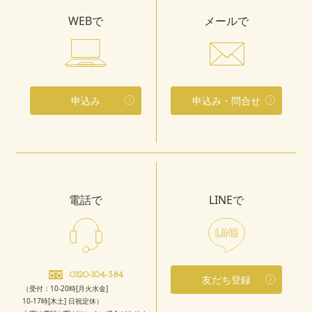
WEBで
メールで
申込み
申込み・問合せ
電話で
LINEで
0120-104-384
友だち登録
（受付：10-20時[月火水金]
10-17時[木土] 日祝定休）