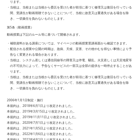
ります。
・当校は、当校または当校から委託を受けた者が前項に基づく修理又は復旧を行っている
間、受講生が動画視聴できないことについて、当校に故意又は重過失がある場合を除
き、一切責任を負わないものとします。
第5条（動画授業）
動画授業は下記のルール等に基づいて開催されます。
・補助資料がある講座については、マイページの動画授業受講画面から確認できます。
・配信される授業や公開の時期は、急病、天候、災害、その他やむを得ない事情により予
告なく変更される場合があります。
・当校は、システム若しくは通信回線等の障害又は停電、騒乱、火災若しくは天災地変等
の不可抗力によって、予告なくサービスの一部又は全部の提供を一時停止することがあ
ります。
・当校は、当校または当校から委託を受けた者が前項に基づく修理又は復旧を行っている
間、受講生が動画視聴できないことについて、当校に故意又は重過失がある場合を除
き、一切責任を負わないものとします。
2006年1月1日制定・施行
本規約は、2018年6月1日より改定されました。
本規約は、2019年3月15日より改定されました。
本規約は、2019年11月11日より改定されました。
本規約は、2020年7月1日より改定されました。
本規約は、2021年1月5日より改定されました。
本規約は、2022年1月6日より改定されました。
本規約は、2022年4月1日より改定されました。