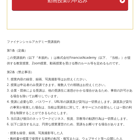
動画授業の申込み
ファイナンシャルアカデミー受講規約
第1条（定義）
この受講規約（以下『本規約』）は株式会社FinancialAcademy（以下、『当校』）が提
供する教室授業、Zoom授業、動画授業を受ける際のルール等を定めるものです。
第2条（禁止事項）
1. 授業内容の録音、録画、写真撮影等はお控えください。
2. 授業は申込者のみ受講できます。複数人での視聴はお控えください。
3. 企業・団体による受講は、他の受講生に迷惑がかかる場合があるため、事前の許可があ
る場合を除いてお断りしています。
4. 受講に必要なID、パスワード、URL等の譲渡及び貸与は一切禁止します。譲渡及び貸与
の事実が発覚した場合は、当校は受講生に対して、本サービスの全部もしくは一部の利
用を制限することができるものとします。
5. 当日及び後日のネットワークビジネス、投資、宗教等の勧誘行為は一切禁止します。
6. 以下に該当する人は、円滑な授業運営のため、受講をお断りする場合があります。
・授業を録音、録画、写真撮影等した人
・教科書や授業で使用する資料の転写・複写または、ウェブサイト等へ公開した人