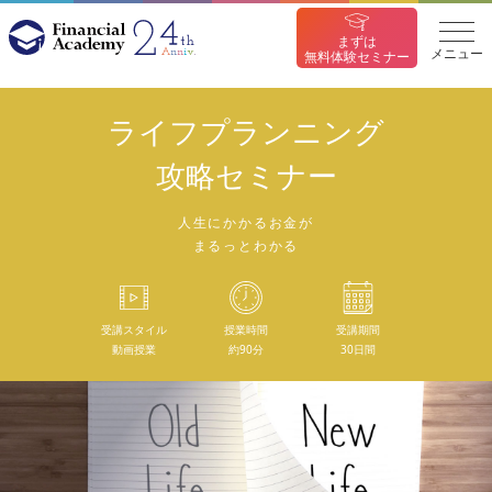
まずは
メニュー
無料体験セミナー
ライフプランニング
攻略セミナー
人生にかかるお金が
まるっとわかる
受講スタイル
授業時間
受講期間
動画授業
約90分
30日間