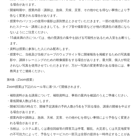
る場合があります。
・開催時期や、授業内容・講師は、急病、天候、災害、その他やむを得ない事情により予
告なく変更される場合があります。
・授業中のパソコンの使用や撮影は原則禁止とさせていただきます。一部の使用が許可さ
れたスクール・講座におきましても、タイプ音や撮影音などが他の受講生の迷惑になら
ないようにご注意ください。
・15歳未満の方については、他の受講生の集中を妨げる可能性があるため入室をお断りし
ます。
・資料は授業に参加した人にのみ配布します。
・授業中に、当校及び当校グループのウェブサイト等に開催報告を掲載するための写真撮
影や、講師トレーニングのための映像撮影をする場合があります。最大限、個人が特定
されない写真を使用させていただきますが、万が一写真の変更希望がある場合には、事
務局までご連絡ください。
第4条（Zoom授業）
Zoom授業は下記のルール等に基づいて開催されます。
・補助資料がある講座について、補助資料は、事前の案内を確認のうえご準備ください。
・最低開催人数は5名とします。
・開催3日前の時点で、開催予定講座の予約人数が5名を下回る場合、講座の開催を中止す
る場合があります。
・授業内容や講師は、急病、天候、災害、その他やむを得ない事情により予告なく変更さ
れる場合があります。
・当校は、システム若しくは通信回線等の障害又は停電、騒乱、火災若しくは天災地変等
の不可抗力によって、予告なくサービスの一部又は全部の提供を一時停止することがあ