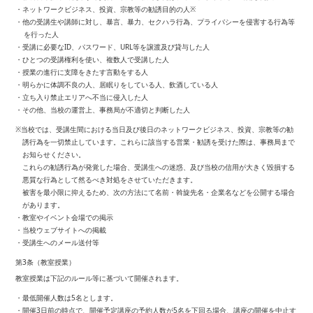
・ネットワークビジネス、投資、宗教等の勧誘目的の人※
・他の受講生や講師に対し、暴言、暴力、セクハラ行為、プライバシーを侵害する行為等
を行った人
・受講に必要なID、パスワード、URL等を譲渡及び貸与した人
・ひとつの受講権利を使い、複数人で受講した人
・授業の進行に支障をきたす言動をする人
・明らかに体調不良の人、居眠りをしている人、飲酒している人
・立ち入り禁止エリアへ不当に侵入した人
・その他、当校の運営上、事務局が不適切と判断した人
※当校では、受講生間における当日及び後日のネットワークビジネス、投資、宗教等の勧
誘行為を一切禁止しています。これらに該当する営業・勧誘を受けた際は、事務局まで
お知らせください。
これらの勧誘行為が発覚した場合、受講生への迷惑、及び当校の信用が大きく毀損する
悪質な行為として然るべき対処をさせていただきます。
被害を最小限に抑えるため、次の方法にて名前・斡旋先名・企業名などを公開する場合
があります。
・教室やイベント会場での掲示
・当校ウェブサイトへの掲載
・受講生へのメール送付等
第3条（教室授業）
教室授業は下記のルール等に基づいて開催されます。
・最低開催人数は5名とします。
・開催3日前の時点で、開催予定講座の予約人数が5名を下回る場合、講座の開催を中止す