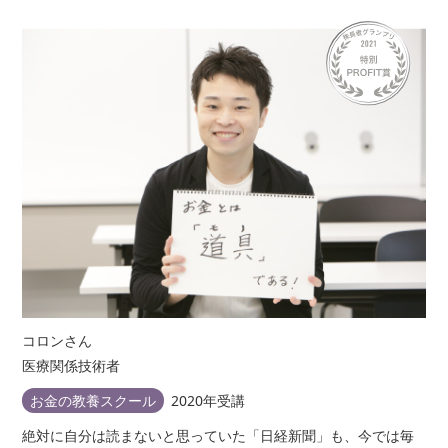
study 4 親の介護、こんなときはどうする？
13-4-1 親がひとり暮らしになったら
13-4-2 いざ、親の介護が必要になったら
13-4-3 介護離職を避けるために
13-4-4 認知症について知る
13-4-5 親の最期を看取る
vol.14 相続・贈与の賢い付き合い方
study 1 相続の基本
14-1-1 相続の基本
14-1-2 相続の流れ
14-1-3 相続税が課税される人、されない人
コロンさん
医療関係技術者
study 2 財産目録・遺言書
お金の教養スクール
2020年受講
14-2-1 財産目録をつくる
14-2-2 遺言書を書いておこう
絶対に自分は読まないと思っていた「日経新聞」も、今では毎