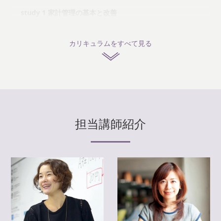
study 1 家計管理の基本と改善
3-1-1 家計管理の方法
3-1-2 家計改善の具体的なテクニック
カリキュラム
をすべて見る
study 2 キャッシュレス・クレジット・ローンの基礎
3-2-1 キャッシュレス決済との付き合い方
3-2-2 クレジットカードの仕組みと付き合い方
3-2-3 「使う」と「借りる」をコントロールする
3-2-4 ローンとの付き合い方
担当講師紹介
study 3 資産を見える化する
3-3-1 家計の B/Sをつけてみよう
vol.4 生命保険・医療保険 基本編
study 1 生命保険・医療保険の基礎
4-1-1 そもそも「保険」とはなにか
4-1-2 保険の種類と仕組み