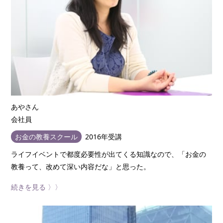
12-1-2 家計経営プランニングの大切さ
12-1-3 老後破綻する6つのパターン
12-1-4 リタイア後の生活資金はいくら必要か
study 2 「収入源」を見える化する
12-2-1 今の準備が未来を創る
12-2-2 労働収入を見える化する
12-2-3 資産運用収入を見える化する
12-2-4 年金収入を見える化する
あやさん
会社員
study 3 「支出」を見える化する
お金の教養スクール
2016年受講
12-3-1 リタイア前に家計改善を行う必要性
12-3-2 生活費以外の大きな出費
ライフイベントで都度必要性が出てくる知識なので、「お金の
12-3-3 ふるさと納税を活用する
教養って、改めて深い内容だな」と思った。
12-3-4 家計のB/Sをつくろう
続きを見る 〉〉
study 4 「時間」を見える化する
12-4-1 タイムマネジメントの基本思考