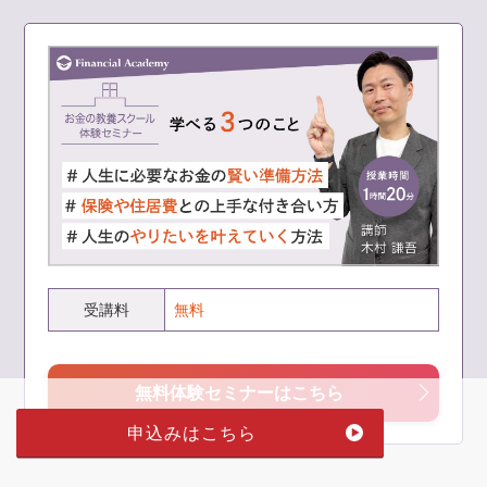
study 1 人生を楽しむ力を身につける
15-1-1 自分なりの「楽しさ」を定義する
15-1-2 時間の使い方が人生の質を決める
15-1-3 お金と幸福のバランスを考える
15-1-4 人生を豊かにするための今後の行動設計を立てる
study 2 人生を構成する5つの資産
15-2-1 人生は資産配分で決まる
15-2-2 ① 金融資産
15-2-3 ② 時間資産
15-2-4 ③ 人的資産
受講料
無料
15-2-5 ④ 社会関係資産
15-2-6 ⑤ 心身資産
15-2-7 5つの資産バランスを見える化する
無料体験セミナーはこちら
study 3 自分らしい人生を歩み続ける
申込みはこちら
15-3-1 お金の教養のゴール｜自分らしい人生を歩み続け
る