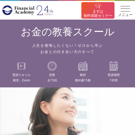
まずは
メニュー
無料体験セミナー
お金の教養スクール
人生を後悔したくない！ゼロから学ぶ
お金との付き合い方のすべて
受講スタイル
授業
教材
受講期間
教室・Zoom
全15回
教科書15冊
1年間