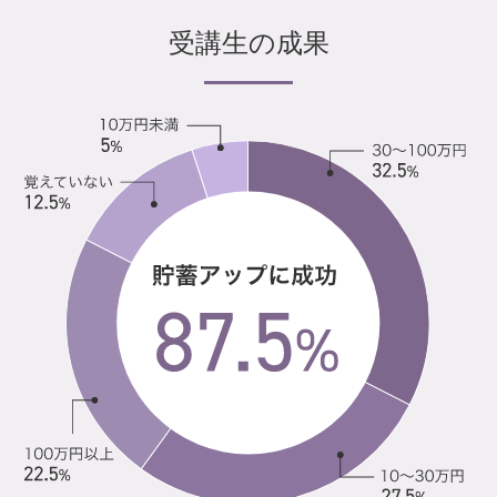
受講生の成果
study 1 資産運用の基礎
8-1-1 資産運用が必要な理由
8-1-2 リスクについて考える
8-1-3 お金が流れる5つの島
8-1-4 資産運用の 3つのコツ
study 2 NISAと自分軸で考える資産運用
8-2-1 NISA（少額投資非課税制度）の非課税メリット
8-2-2 得意なこと を資産運用につなげよう
vol.9 キャリアプランとお金
study 1 自分資産をデザインする
9-1-1 自分資産とはなにか
9-1-2 自分資産ポートフォリオ設計術
9-1-3 時間連動と成果連動
9-1-4 長所の伸ばし方