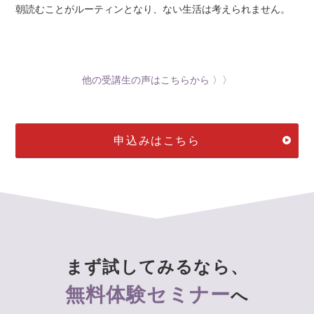
朝読むことがルーティンとなり、ない生活は考えられません。
study 3 相続税対策
14-3-1 相続税対策の基本
14-3-2 家族で考える相続
14-3-3 ケーススタディ
他の受講生の声はこちらから 〉〉
study 4 贈与の基本
14-4-1 贈与とは
申込みはこちら
14-4-2 生前贈与の方法
study 5 贈与税を節税しながら生前贈与する方法
14-5-1 贈与税を節税しながら生前贈与する方法
14-5-2 相続時精算課税制度を活用する
study 6 家族信託を使った財産管理
14-6-1 家族信託を使った財産管理
まず試してみるなら、
無料体験セミナー
へ
vol.15 人生を豊かにするお金の教養