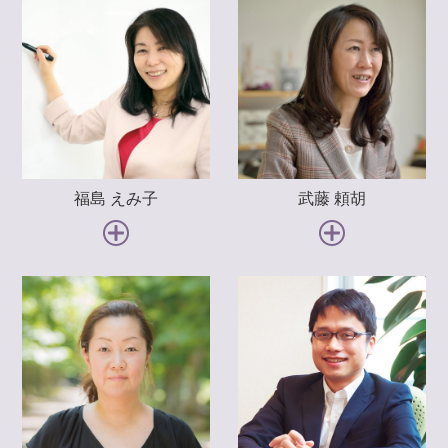
study 1 公的年金制度の仕組み
6-1-1 公的年金制度の全体像
6-1-2 遺族年金
6-1-3 把握しておきたい公的年金の変化
6-1-4 離婚と公的年金
6-1-5 ねんきん定期便を確認しよう
6-1-6 「ねんきんネット」を活用しよう
福島 えみ子
武藤 頼胡
study 2 年金を増やす方法を知る
6-2-1 「働き方」で増やす
6-2-2 「任意加入」「追納」で増やす
6-2-3 効果の高い「付加年金」
6-2-4 「国民年金基金」で増やす
6-2-5 「確定拠出年金」で増やす
6-2-6 「小規模企業共済」で増やす
6-2-7 繰上げ・繰下げ受給
6-2-8 退職金や確定拠出年金の受け取り方