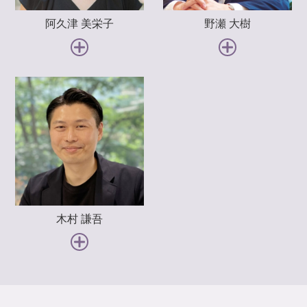
study 3 自分年金のつくり方
阿久津 美栄子
野瀬 大樹
6-3-1 自分年金づくりに向く金融商品
6-3-2 自分年金のプランニング
vol.7 ライフプランとマネープラン
study 1 ライフプランとマネープラン
7-1-1 ライフプランとは
7-1-2 ライフイベントにかかる費用
study 2 ライフプランを作成しよう
7-2-1 ライフプランのつくり方
木村 謙吾
study 3 ライフプランを実現させる貯蓄法
7-3-1 平均貯蓄額と目標貯蓄額
7-3-2 貯蓄目的別の金融商品活用法
vol.8 お金の教養 資産運用編