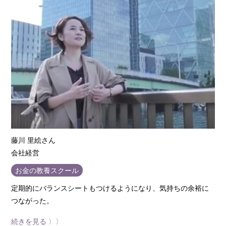
12-4-2 時間を投資するということ
study 5 セカンドライフを設計する
12-5-1 リタイア後に一番大事なこと
12-5-2 リタイア後に続けられる趣味を持つ
12-5-3 リタイア後の生きがいを考える
12-5-4 孤立しないための友人づくり
vol.13 介護と親族ケアにかかるお金
study 1 公的介護保険の仕組み
13-1-1 介護の現状と公的介護保険の仕組み
藤川 里絵さん
13-1-2 公的介護サービスの内容
会社経営
お金の教養スクール
study 2 介護にかかるお金を軽減する
13-2-1 公的な負担軽減制度
定期的にバランスシートもつけるようになり、気持ちの余裕に
つながった。
study 3 親の介護費用を考える
続きを見る 〉〉
13-3-1 親の介護の費用をどうするか