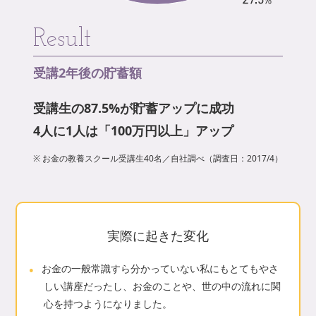
study 2 未来を見据えたキャリアプラン
Result
9-2-1 キャリアを後悔しないためにやるべきこと
9-2-2 労働所得とキャリアアップ
受講2年後の貯蓄額
9-2-3 労働所得を高めるための基本戦略
9-2-4 未来の働き方の3つのパターン
受講生の87.5%が貯蓄アップに成功
9-2-5 早期退職制度
4人に1人は「100万円以上」アップ
study 3 副業・複業・フリーランス・起業
9-3-1 自分のスキルで稼ぐ
※ お金の教養スクール受講生40名／自社調べ（調査日：2017/4）
9-3-2 副業・複業
9-3-3 フリーランス
9-3-4 起業
実際に起きた変化
study 4 生きがいとタイムマネジメント
9-4-1 タイムデザインとタイムマネジメント
お金の一般常識すら分かっていない私にもとてもやさ
9-4-2 どのような時に生きがいを感じるか
しい講座だったし、お金のことや、世の中の流れに関
9-4-3 生きがいを実現できる仕事
心を持つようになりました。