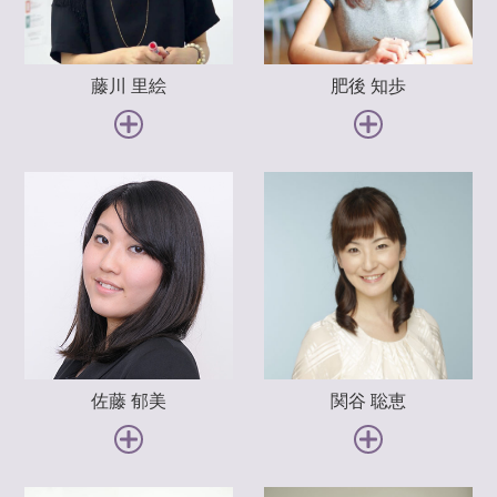
study 2 公的保障制度と必要保障額
4-2-1 公的保障制度（遺族年金）
藤川 里絵
肥後 知歩
4-2-2 公的保障制度（医療）
vol.5 生命保険・医療保険 応用編
study 1 保険証券を読めるようになろう
5-1-1 保険証券を読めるようになろう
study 2 無駄なく保険に加入・見直す方法
5-2-1 無駄なく保険に加入する方法
5-2-2 現在の保険契約を確認する
5-2-3 保険契約を見直そう
佐藤 郁美
関谷 聡恵
5-2-4 様々なリスクへの賢い備え方
vol.6 公的年金制度の基礎と自分年金