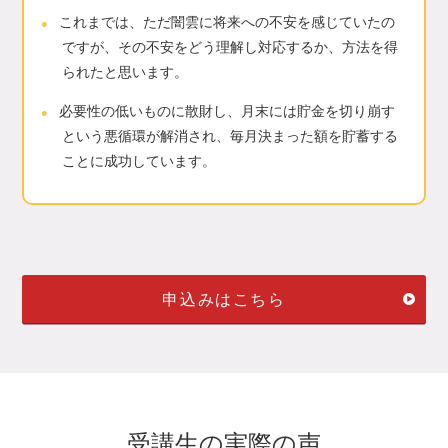
これまでは、ただ闇雲に将来への不安を感じていたの
vol.10 住まいと暮らしのマネープラン
ですが、その不安をどう理解し対応するか、方法を得
られたと思います。
study 1 後悔しないマイホーム購入の判断基準
10-1-1 マイホームを購入する前に知っておきたいこと
必要性の低いものに散財し、月末には貯金を切り崩す
10-1-2 購入と賃貸はどちらが得か
という悪循環が解消され、毎月決まった額を貯蓄する
10-1-3 新築と中古はどちらが得か
ことに成功しています。
10-1-4 「買いどき」を見極める方法
10-1-5 マイホーム予算の計算方法
study 2 購入後のマネープラン
10-2-1 住宅ローンの組み方・返し方
10-2-2 マイホーム購入のケーススタディ
申込みはこちら
study 3 リタイア後の住まいを考える
10-3-1 定年後の住まいの選択肢
10-3-2 どこに暮らすのか① 都心暮らしと地方暮らし
10-3-3 どこに暮らすのか② 海外暮らし
受講生の実際の声