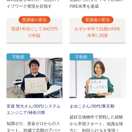
イフワーク実現を目指す
FIRE水準を達成
受講後の変化
受講後の変化
受講1年目にして300万円
わずか半年で目標のFIRE
の利益
水準に到達
不動産
不動産
安達 智大さん
/30代/システム
まゆこさん
/30代/東京都
エンジニア/神奈川県
超好立地物件で苦戦した経験
知識ゼロ、資金ゼロからのス
から学習スタート。知識を味
タート。30歳で念願のアパー
方に、利回り21％を実現！