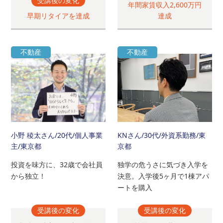
受講後の変化
年間家賃収入2,600万円
早期リタイアを達成
達成
不動産
不動産
小野 稜太さん
/20代/個人事業
KNさん
/30代/外資系勤務/東
主/東京都
京都
投資を味方に、32歳で会社員
独学の危うさに気づき入学を
から独立！
決意。入学後5ヶ月で1棟アパ
ートを購入
受講後の変化
受講後の変化