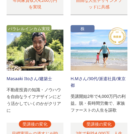
年間家賃収入4,200万円
自由な人生デザインメソ
を実現
ッドに共感
パラレルインカム実現
株
Masaaki Itoさん
/建築士
H.Mさん
/30代/派遣社員/東京
都
不動産投資の知識・ノウハウ
受講開始2年で4,000万円の利
を自由なライフデザインにど
益。脱・長時間労働で、家族
う活かしていくのかがクリア
ファーストの人生を謳歌
に
受講後の変化
受講後の変化
目標実現への道すじが効
2年で利益4,000万、人生