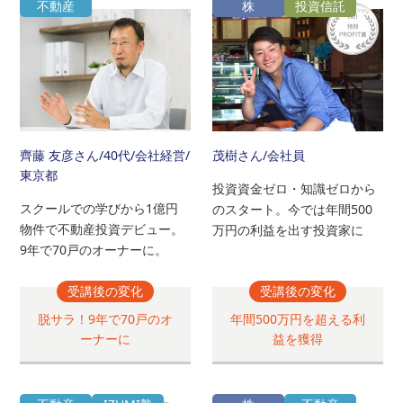
不動産
株
投資信託
齊藤 友彦さん
/40代/会社経営/
茂樹さん
/会社員
東京都
投資資金ゼロ・知識ゼロから
スクールでの学びから1億円
のスタート。今では年間500
物件で不動産投資デビュー。
万円の利益を出す投資家に
9年で70戸のオーナーに。
受講後の変化
受講後の変化
脱サラ！9年で70戸のオ
年間500万円を超える利
ーナーに
益を獲得