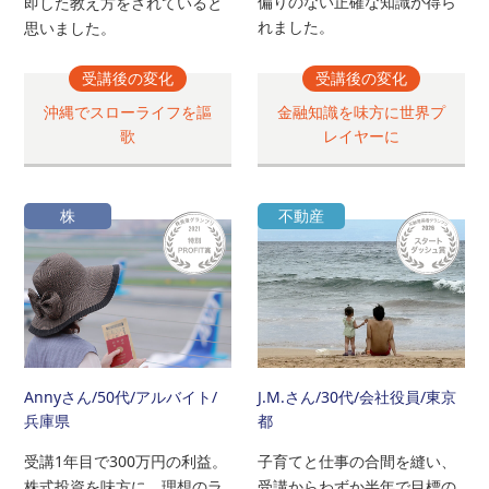
偏りのない正確な知識が得ら
即した教え方をされていると
れました。
思いました。
受講後の変化
受講後の変化
沖縄でスローライフを謳
金融知識を味方に世界プ
歌
レイヤーに
株
不動産
Annyさん
/50代/アルバイト/
J.M.さん
/30代/会社役員/東京
兵庫県
都
受講1年目で300万円の利益。
子育てと仕事の合間を縫い、
株式投資を味方に、理想のラ
受講からわずか半年で目標の