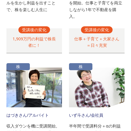
ルを生かし利益を出すこと
を開始。仕事と子育てを両立
で、株を楽しむ人生に
しながら1年で不動産を購
入。
受講後の変化
受講後の変化
1,909万円の利益で株長
仕事＋子育て＋大家さん
者に！
＝日々充実
株
株
はづきさん
/アルバイト
いず斗さん
/会社員
収入ダウンを機に受講開始。
半年間で受講料分＋αの利益