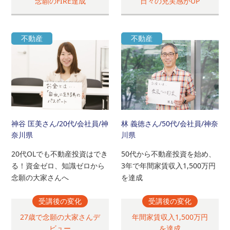
念願のFIRE達成
日々の充実感がUP
不動産
不動産
神谷 匡美さん
/20代/会社員/神
林 義徳さん
/50代/会社員/神奈
奈川県
川県
20代OLでも不動産投資はでき
50代から不動産投資を始め、
る！資金ゼロ、知識ゼロから
3年で年間家賃収入1,500万円
念願の大家さんへ
を達成
受講後の変化
受講後の変化
27歳で念願の大家さんデ
年間家賃収入1,500万円
ビュー
を達成