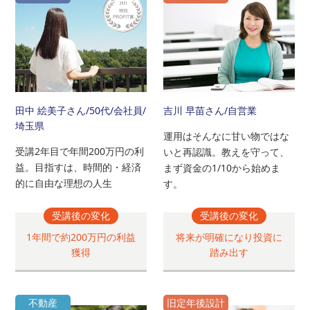
田中 絵美子さん
/50代/会社員/
吉川 早苗さん
/自営業
埼玉県
運用はそんなに甘い物ではな
受講2年目で年間200万円の利
いと再認識。教えを守って、
益。目指すは、時間的・経済
まず資金の1/10から始めま
的に自由な理想の人生
す。
受講後の変化
受講後の変化
1年間で約200万円の利益
将来が明確になり投資に
獲得
踏み出す
不動産
旧定年後設計