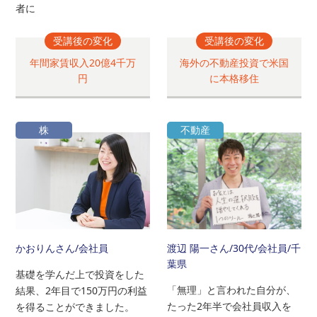
者に
受講後の変化
受講後の変化
年間家賃収入20億4千万
海外の不動産投資で米国
円
に本格移住
株
不動産
かおりんさん
/会社員
渡辺 陽一さん
/30代/会社員/千
葉県
基礎を学んだ上で投資をした
「無理」と言われた自分が、
結果、2年目で150万円の利益
たった2年半で会社員収入を
を得ることができました。