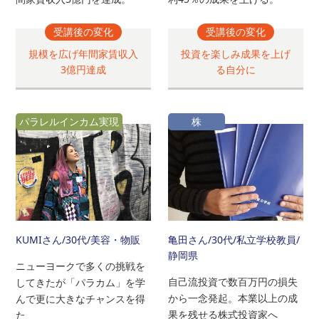
受講後の変化
受講後の変化
規模を広げ年間家賃収入
投資を楽しみ成果を上げ
3億円達成
る自分に
パラレルインカム実現
株
KUMIさん
/30代/美容・物販
亀田さん
/30代/私立学校教員/
静岡県
ニューヨークで多くの挑戦を
自己流投資で数百万円の損失
してきたが「パラカム」を学
から一念発起。本業以上の成
んで更に大きなチャンスを得
果を残せる株式投資家へ
た