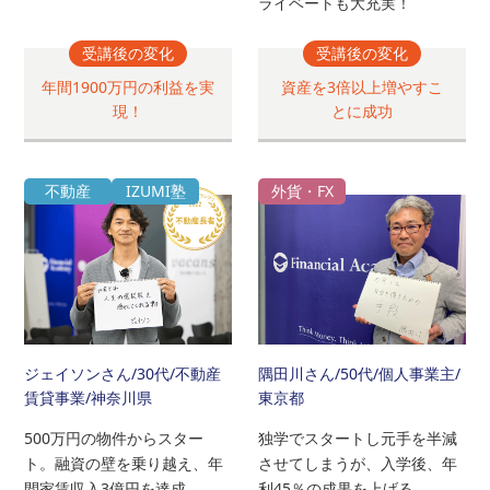
ライベートも大充実！
受講後の変化
受講後の変化
年間1900万円の利益を実
資産を3倍以上増やすこ
現！
とに成功
不動産
IZUMI塾
外貨・FX
ジェイソンさん
/30代/不動産
隅田川さん
/50代/個人事業主/
賃貸事業/神奈川県
東京都
500万円の物件からスター
独学でスタートし元手を半減
ト。融資の壁を乗り越え、年
させてしまうが、入学後、年
間家賃収入3億円を達成。
利45％の成果を上げる。