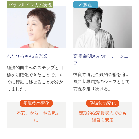
パラレルインカム実現
不動産
わたひろさん
/自営業
高澤 義明さん
/オーナーシェ
フ
経済的自由へのステップと目
投資で得た金銭的余裕を追い
標を明確化できたことで、す
風に世界屈指のシェフとして
ぐに行動に移せることが分か
前線を走り続ける。
りました。
受講後の変化
受講後の変化
「不安」から「やる気」
定期的な家賃収入で心も
に
経営も安定