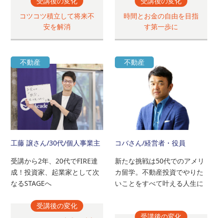
受講後の変化
受講後の変化
コツコツ積立して将来不
時間とお金の自由を目指
安を解消
す第一歩に
不動産
不動産
工藤 譲さん
/30代/個人事業主
コバさん
/経営者・役員
受講から2年、20代でFIRE達
新たな挑戦は50代でのアメリ
成！投資家、起業家として次
カ留学。不動産投資でやりた
なるSTAGEへ
いことをすべて叶える人生に
受講後の変化
受講後の変化