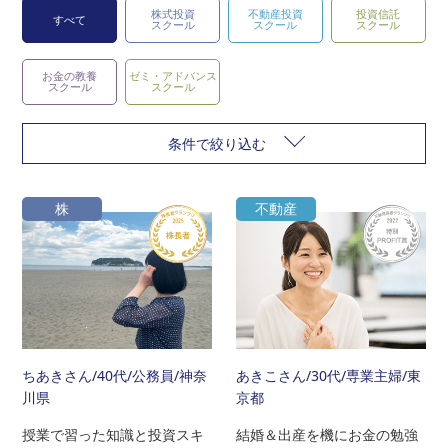
株式投資
不動産投資
投資信託
すべて
スクール
スクール
スクール
お金の教養
ゼミ・アドバンス
スクール
スクール
条件で絞り込む
株
不動産
ちあきさん
/40代/公務員/神奈
あきこさん
/30代/専業主婦/東
川県
京都
授業で習った知識と投資スキ
結婚＆出産を機にお金の勉強