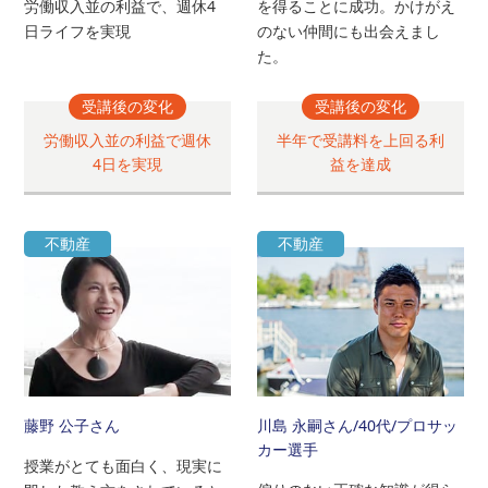
労働収入並の利益で、週休4
を得ることに成功。かけがえ
日ライフを実現
のない仲間にも出会えまし
た。
受講後の変化
受講後の変化
労働収入並の利益で週休
半年で受講料を上回る利
4日を実現
益を達成
不動産
不動産
藤野 公子さん
川島 永嗣さん
/40代/プロサッ
カー選手
授業がとても面白く、現実に