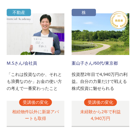
不動産
株
M.Sさん
/会社員
案山子さん
/60代/東京都
「これは投資なのか、それと
投資歴2年目で4,940万円の利
も浪費なのか」お金の使い方
益。自分の力量だけで戦える
の考えで一番変わったこと
株式投資に魅せられる
受講後の変化
受講後の変化
相続物件以外に新築アパ
未経験から2年で利益
ートも取得
4,940万円