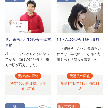
酒井 未来さん
/30代/会社員/東
NTさん
/20代/会社員/大阪府
京都
「お得好き」から、知識を身
株ノートをつけるようになっ
につけ、年間約200万円の成
てから、負けの額が減り、勝
果を出す「個人投資家」へ
ちの額が増えました。
受講後の変化
受講後の変化
利益100万円達成、人生
受講1年目で115万円の利
観も変化
益
株
旧定年後設計