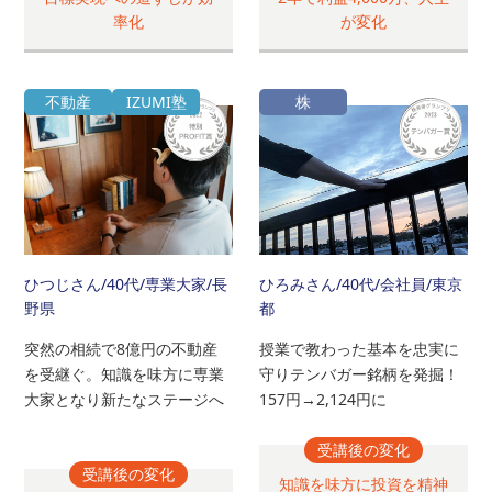
率化
が変化
不動産
IZUMI塾
株
ひつじさん
/40代/専業大家/長
ひろみさん
/40代/会社員/東京
野県
都
突然の相続で8億円の不動産
授業で教わった基本を忠実に
を受継ぐ。知識を味方に専業
守りテンバガー銘柄を発掘！
大家となり新たなステージへ
157円→2,124円に
受講後の変化
受講後の変化
知識を味方に投資を精神