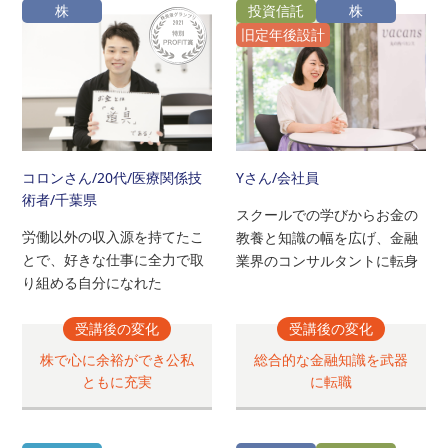
株
投資信託
株
旧定年後設計
コロンさん
/20代/医療関係技
Yさん
/会社員
術者/千葉県
スクールでの学びからお金の
労働以外の収入源を持てたこ
教養と知識の幅を広げ、金融
とで、好きな仕事に全力で取
業界のコンサルタントに転身
り組める自分になれた
受講後の変化
受講後の変化
株で心に余裕ができ公私
総合的な金融知識を武器
ともに充実
に転職