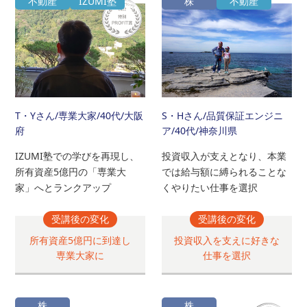
不動産
IZUMI塾
株
不動産
T・Yさん
/専業大家/40代/大阪
S・Hさん
/品質保証エンジニ
府
ア/40代/神奈川県
IZUMI塾での学びを再現し、
投資収入が支えとなり、本業
所有資産5億円の「専業大
では給与額に縛られることな
家」へとランクアップ
くやりたい仕事を選択
受講後の変化
受講後の変化
所有資産5億円に到達し
投資収入を支えに好きな
専業大家に
仕事を選択
株
株