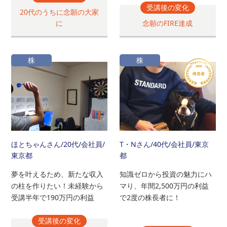
受講後の変化
20代のうちに念願の大家
に
念願のFIRE達成
株
株
ほとちゃんさん
/20代/会社員/
T・Nさん
/40代/会社員/東京
東京都
都
夢を叶えるため、新たな収入
知識ゼロから投資の魅力にハ
の柱を作りたい！未経験から
マり、年間2,500万円の利益
受講半年で190万円の利益
で2度の株長者に！
受講後の変化