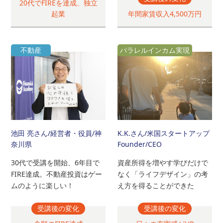
20代でFIREを達成、独立
起業
年間家賃収入4,500万円
不動産
パラレルインカム実現
池田 亮さん
/経営者・役員/神
K.K.さん
/米国スタートアップ
奈川県
Founder/CEO
30代で受講を開始、6年目で
資産所得を増やす学びだけで
FIRE達成。不動産投資はゲー
なく「ライフデザイン」の考
ムのように楽しい！
え方を得ることができた
受講後の変化
受講後の変化