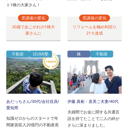
ト1棟の大家さん！
受講後の変化
受講後の変化
30歳であこがれの1棟大
リフォームを極め利回り
家さんに
21％達成
不動産
IZUMI塾
株
不動産
あだっちさん
/30代/会社役員/
伊藤 真彬・直美ご夫妻
/40代
愛知県
夫婦間でお金に関する共通言
知識ゼロからのスタートで年
語を持てたことで二人の絆が
間家賃収入20億円の不動産長
さらに深まりました。