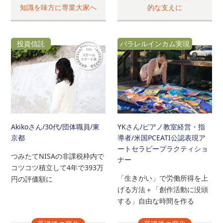
知識を味方に専業大家へ
的な支えに
投資信託
パラレルインカム実現
Akikoさん
/30代/団体職員/東
YKさん
/ピアノ教室経営・指
京都
導者/米国PCEATI公認表現ア
ートセラピープラクティショ
つみたてNISAの非課税枠内で
ナー
コツコツ積立して4年で393万
「生きがい」で労働所得を上
円の評価額に
げる方法＋「創作活動に没頭
する」自由な時間を作る