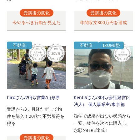
受講後の変化
受講後の変化
今やるべき行動が見えた
年間収支800万円を達成
不動産
不動産
IZUMI塾
hiroさん
/20代/営業/山形県
Kent Sさん
/30代/会社経営(2
法人)、個人事業主/東京都
受講から3ヵ月経たずして物
独学で成果が出ない状態から
件を購入！20代で不労所得を
一変。物件を次々に購入し、
得る
念願のFIRE達成！
受講後の変化