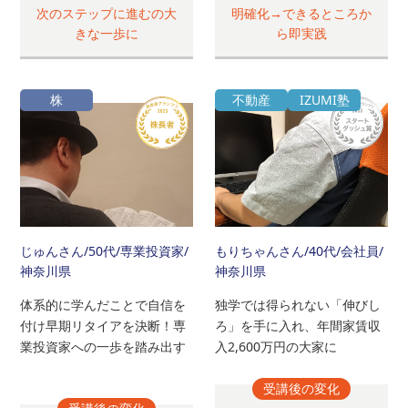
次のステップに進むの大
明確化→できるところか
きな一歩に
ら即実践
株
不動産
IZUMI塾
じゅんさん
/50代/専業投資家/
もりちゃんさん
/40代/会社員/
神奈川県
神奈川県
体系的に学んだことで自信を
独学では得られない「伸びし
付け早期リタイアを決断！専
ろ」を手に入れ、年間家賃収
業投資家への一歩を踏み出す
入2,600万円の大家に
受講後の変化