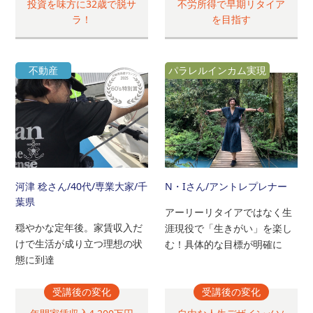
投資を味方に32歳で脱サ
不労所得で早期リタイア
ラ！
を目指す
不動産
パラレルインカム実現
河津 稔さん
/40代/専業大家/千
N・Iさん
/アントレプレナー
葉県
アーリーリタイアではなく生
穏やかな定年後。家賃収入だ
涯現役で「生きがい」を楽し
けで生活が成り立つ理想の状
む！具体的な目標が明確に
態に到達
受講後の変化
受講後の変化