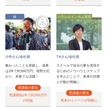
株
パラレルインカム実現
小寺さん
/会社員
T.Kさん
/会社員
教わったことを実践し、成果
スクールで自分の夢を実現す
は2年で約300万円。視野が広
るためのノウハウとステップ
がり、本業でも活躍！
を学んだことで、将来の目標
と行動が明確に
受講後の変化
受講後の変化
受講開始2年で約300万円
の利益
将来のイメージが明確に