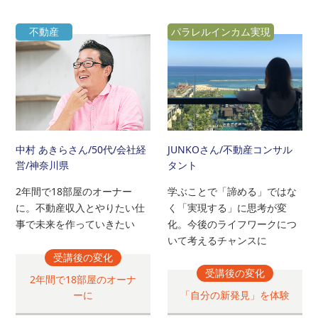
不動産
パラレルインカム実現
中村 あきらさん
/50代/会社経
JUNKOさん
/不動産コンサル
営/神奈川県
タント
2年間で18部屋のオーナー
学ぶことで「諦める」ではな
に。不動産収入とやりたい仕
く「実現する」に思考が変
事で未来を作っていきたい
化。今後のライフワークにつ
いて考えるチャンスに
受講後の変化
受講後の変化
2年間で18部屋のオーナ
ーに
「自分の新発見」を体験