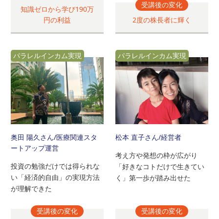
受講後の変化
知識ゼロから学び190万
円の利益
2度の株長者に輝く
パラレルインカム実現
パラレルインカム実現
奥田 陽久さん
/医療関連スタ
松本 直子さん
/経営者
ートアップ運営
考え方や発想の枠が広がり
投資の勉強だけでは得られな
「好きなコトだけで生きてい
い「経済的自由」の実現方法
く」第一歩が踏み出せた
が理解できた
受講後の変化
受講後の変化