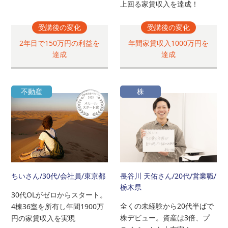
上回る家賃収入を達成！
受講後の変化
受講後の変化
2年目で150万円の利益を
年間家賃収入1000万円を
達成
達成
不動産
株
ちいさん
/30代/会社員/東京都
長谷川 天佑さん
/20代/営業職/
栃木県
30代OLがゼロからスタート。
全くの未経験から20代半ばで
4棟36室を所有し年間1900万
株デビュー。資産は3倍、プ
円の家賃収入を実現