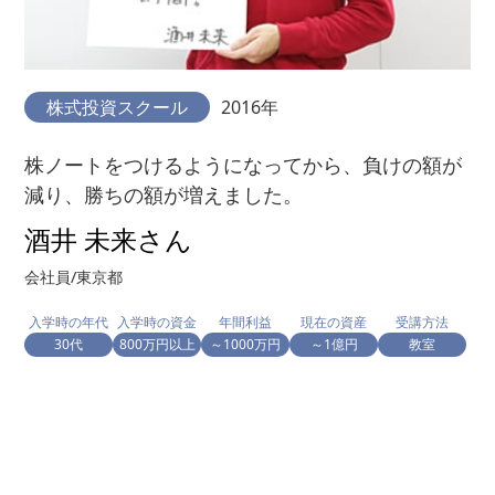
株式投資スクール
2016年
株ノートをつけるようになってから、負けの額が
減り、勝ちの額が増えました。
酒井 未来さん
会社員/東京都
入学時の年代
入学時の資金
年間利益
現在の資産
受講方法
30代
800万円以上
～1000万円
～1億円
教室