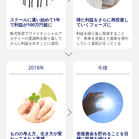
スクールに通い始めて1年
得た利益をさらに再投資し
で利益が100万円超に
ていくフェーズに
株式投資でファイナンシャルア
利益を繰り返し投資すること
カデミーの受講料を取り返して
で、将来を見据えて資産を増や
さらに利益を出すことに成功
していく道筋が立ってくる
2018年
今後
ものの考え方、生き方が変
老後資金を貯めることを目
わってきたと実感
標に投資を続ける