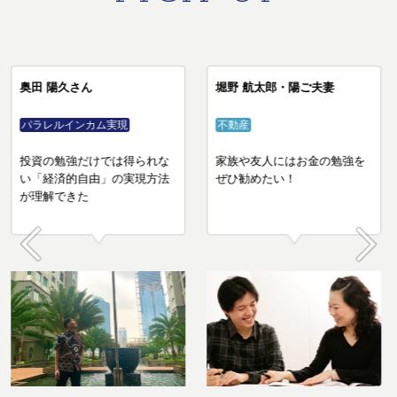
T・Nさん
奥田 陽久さん
株
パラレルインカム実現
知識ゼロから投資の魅力にハ
投資の勉強だけでは得られな
マり、年間2,500万円の利益で
い「経済的自由」の実現方法
2度の株長者に！
が理解できた
Prev
Next