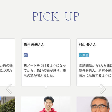
PICK UP
コウスケさん
酒井 未来さん
不動産
株
知識ゼロで負った200万円の痛
株ノートをつけるようになっ
手から一変！年間利益1,000万
てから、負けの額が減り、勝
円の大家に
ちの額が増えました。
Prev
Next