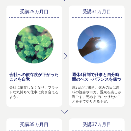
受講25カ月目
受講31カ月目
会社への依存度が下がった
週休4日制で仕事と自分時
ことを自覚
間のベストバランスを保つ
会社に依存しなくなり、フラッ
週3日だけ働き、休みの日は趣
トな気持ちで仕事に向き合える
味の読書やヨガ、温泉を楽しみ
ように
過ごす。死ぬまでにやりたいこ
とを全てやりきる予定。
受講35カ月目
受講37カ月目