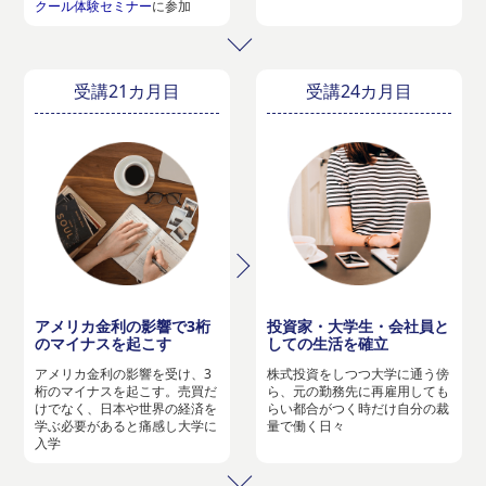
クール体験セミナー
に参加
受講21カ月目
受講24カ月目
アメリカ金利の影響で3桁
投資家・大学生・会社員と
のマイナスを起こす
しての生活を確立
アメリカ金利の影響を受け、3
株式投資をしつつ大学に通う傍
桁のマイナスを起こす。売買だ
ら、元の勤務先に再雇用しても
けでなく、日本や世界の経済を
らい都合がつく時だけ自分の裁
学ぶ必要があると痛感し大学に
量で働く日々
入学