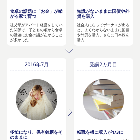
食卓の話題に「お金」が挙
知識がないままに国債や外
がる家で育つ
貨を購入
祖父母がアパート経営をしてい
社会人になってボーナスが出る
た関係で、子どもの頃から食卓
と、よくわからないままに国債
の話題にお金の話があがること
や外貨を購入。さらに日本株を
が多かった
購入
2016年7月
受講2カ月目
多忙になり、保有銘柄をそ
転職を機に収入が1/3に
のままに