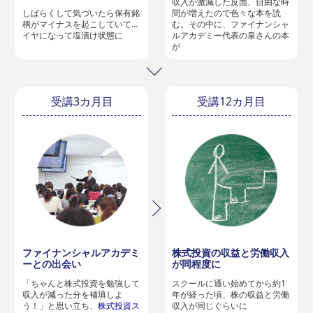
収入が激減した反面、自由な時
しばらくして気づいたら保有銘
間が増えたので色々な本を読
柄がマイナスを起こしていて…
む。その中に、ファイナンシャ
イヤになって塩漬け状態に
ルアカデミー代表の泉さんの本
が
受講3カ月目
受講12カ月目
ファイナンシャルアカデミ
株式投資の収益と労働収入
ーとの出会い
が同程度に
「ちゃんと株式投資を勉強して
スクールに通い始めてから約1
収入が減った分を補填しよ
年が経った頃、株の収益と労働
う！」と思い立ち、
株式投資ス
収入が同じぐらいに