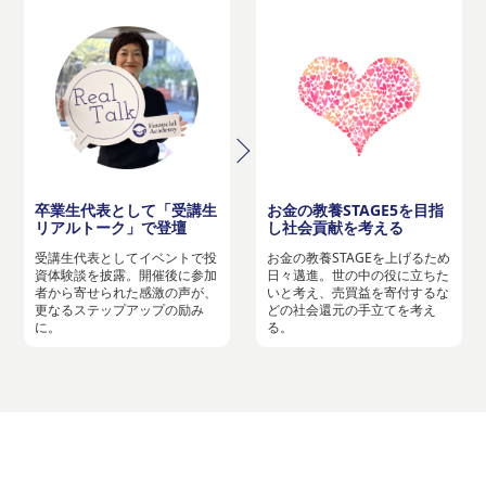
卒業生代表として「受講生
お金の教養STAGE5を目指
リアルトーク」で登壇
し社会貢献を考える
受講生代表としてイベントで投
お金の教養STAGEを上げるため
資体験談を披露。開催後に参加
日々邁進。世の中の役に立ちた
者から寄せられた感激の声が、
いと考え、売買益を寄付するな
更なるステップアップの励み
どの社会還元の手立てを考え
に。
る。