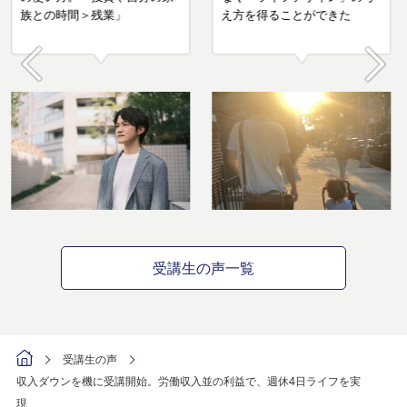
族との時間＞残業」
Prev
Next
受講生の声一覧
受講生の声
収入ダウンを機に受講開始。労働収入並の利益で、週休4日ライフを実
現