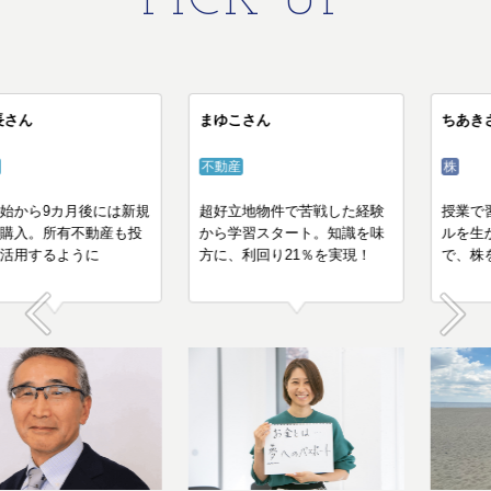
PICK UP
杉山 長さん
まゆこさん
不動産
不動産
受講開始から9カ月後には新規
超好立地物件で苦戦した経験
物件を購入。所有不動産も投
から学習スタート。知識を味
資用に活用するように
方に、利回り21％を実現！
Prev
Next