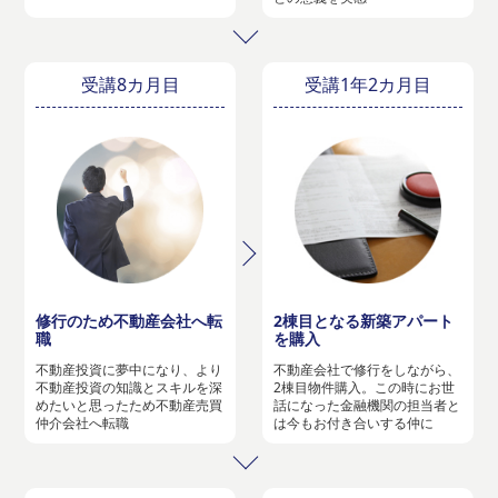
受講8カ月目
受講1年2カ月目
修行のため不動産会社へ転
2棟目となる新築アパート
職
を購入
不動産投資に夢中になり、より
不動産会社で修行をしながら、
不動産投資の知識とスキルを深
2棟目物件購入。この時にお世
めたいと思ったため不動産売買
話になった金融機関の担当者と
仲介会社へ転職
は今もお付き合いする仲に