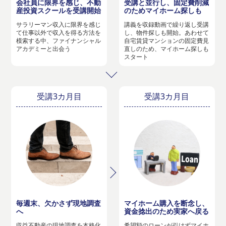
会社員に限界を感じ、不動
受講と並行し、固定費削減
産投資スクールを受講開始
のためマイホーム探しも
サラリーマン収入に限界を感じ
講義を収録動画で繰り返し受講
て仕事以外で収入を得る方法を
し、物件探しも開始。あわせて
模索する中、ファイナンシャル
自宅賃貸マンションの固定費見
アカデミーと出会う
直しのため、マイホーム探しも
スタート
受講3カ月目
受講3カ月目
毎週末、欠かさず現地調査
マイホーム購入を断念し、
へ
資金捻出のため実家へ戻る
収益不動産の現地調査を本格化
希望額のローンが引けずマイホ