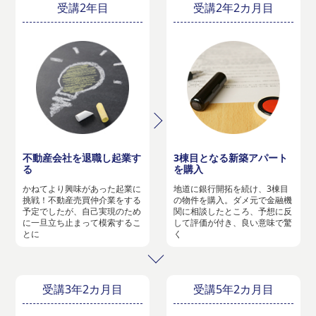
受講2年目
受講2年2カ月目
不動産会社を退職し起業す
3棟目となる新築アパート
る
を購入
かねてより興味があった起業に
地道に銀行開拓を続け、3棟目
挑戦！不動産売買仲介業をする
の物件を購入。ダメ元で金融機
予定でしたが、自己実現のため
関に相談したところ、予想に反
に一旦立ち止まって模索するこ
して評価が付き、良い意味で驚
とに
く
受講3年2カ月目
受講5年2カ月目