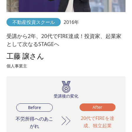
不動産投資スクール
2016年
受講から2年、20代でFIRE達成！投資家、起業家
として次なるSTAGEへ
工藤 譲さん
個人事業主
受講後の変化
After
Before
20代でFIREを達
不労所得へのあこ
成、独立起業
がれ