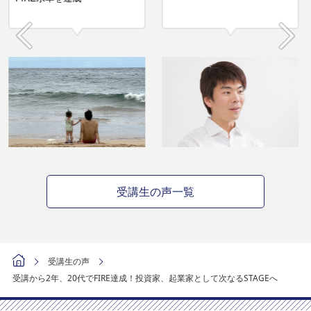
Prev
Next
受講生の声一覧
受講生の声
受講から2年、20代でFIRE達成！投資家、起業家として次なるSTAGEへ