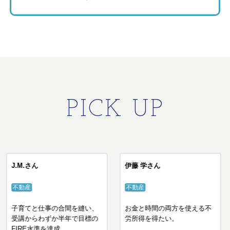
PICK UP
Sさん
J.M.さん
伊藤 学
IZUMI塾
不動産
不動産
成果が出ない状態から
子育てと仕事の合間を縫い、
お金と時
物件を次々に購入し、
受講からわずか半年で目標の
労所得を
IRE達成！
FIRE水準を達成