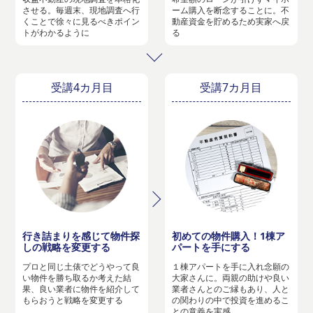
させる。毎週末、現地調査へ行
ーム購入を断念することに。不
くことで徐々に見るべきポイン
動産資金を貯めるため実家へ戻
トがわかるように
る
受講4カ月目
受講7カ月目
行き詰まりを感じて物件探
初めての物件購入！1棟ア
しの戦略を変更する
パートを手にする
プロと同じ土俵でどうやって良
１棟アパートを手に入れ念願の
い物件を勝ち取るか考えた結
大家さんに。両親の助けや良い
果、良い業者に物件を紹介して
業者さんとのご縁もあり、人と
もらおうと戦略を変更する
の関わりの中で投資を進めるこ
との意義を実感