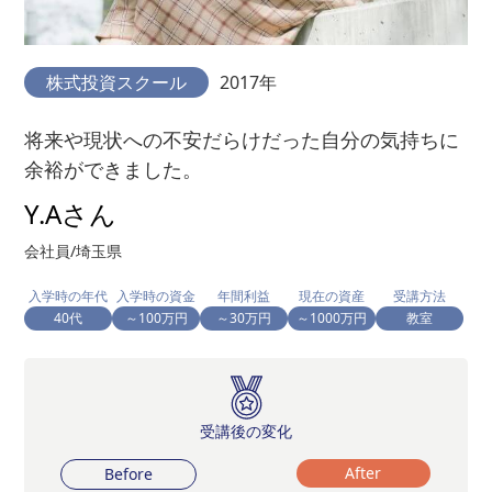
株式投資スクール
2017年
将来や現状への不安だらけだった自分の気持ちに
余裕ができました。
Y.Aさん
会社員/埼玉県
入学時の年代
入学時の資金
年間利益
現在の資産
受講方法
40代
～100万円
～30万円
～1000万円
教室
受講後の変化
After
Before