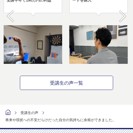
者に
受講半年で190万円の利益
Prev
Next
受講生の声一覧
受講生の声
将来や現状への不安だらけだった自分の気持ちに余裕ができました。