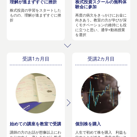
理解が進まずすぐに挫折
株式投資スクールの無料体
験会に参加
株式投資の学習をスタートした
ものの、理解が進まずすぐに挫
再度の病欠をきっかけにお金に
折
向きあう。教室の方が学びが深
くモチベーションの維持にも役
に立つと思い、通学+動画授業
を選択
受講1カ月目
受講2カ月目
始めての講座を教室で受講
個別株を購入
講師の方のお話が想像以上にわ
人生で初めて株を購入 利益も