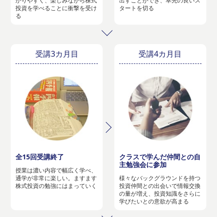
かりやすく、楽しみながら株式
出すことができ、幸先の良いス
投資を学べることに衝撃を受け
タートを切る
る
受講3カ月目
受講4カ月目
全15回受講終了
クラスで学んだ仲間との自
主勉強会に参加
授業は濃い内容で幅広く学べ、
通学が非常に楽しい。ますます
様々なバックグラウンドを持つ
株式投資の勉強にはまっていく
投資仲間との出会いで情報交換
の量が増え、投資知識をさらに
学びたいとの意欲が高まる