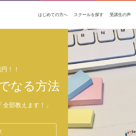
はじめての
方へ
スクールを
探す
受講生
の声
億円！！
でなる方法
「全部教えます！」
業