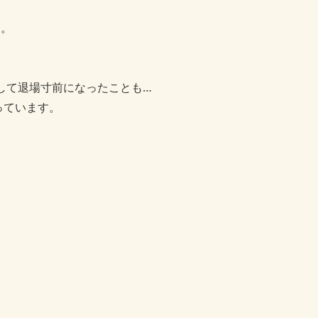
す。
して退場寸前になったことも…
っています。