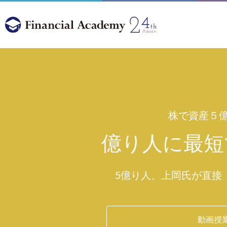
株で資産５
億り人に最短
5億り人、上岡氏が直接
動画授