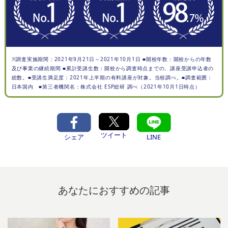
※調査実施期間：2021年9月21日～2021年10月1日 ■開校年数：開校からの年数
及び事業の継続期間 ■累計受講生数：開校から調査時点までの、講座受講申込者の
総数。■受講生満足度：2021年上半期の有料講座が対象。当校調べ。■調査範囲：
日本国内 ■第三者機関名：株式会社 ESP総研 調べ（2021年10月1日時点）
ツイート
シェア
LINE
あなたにおすすめの記事