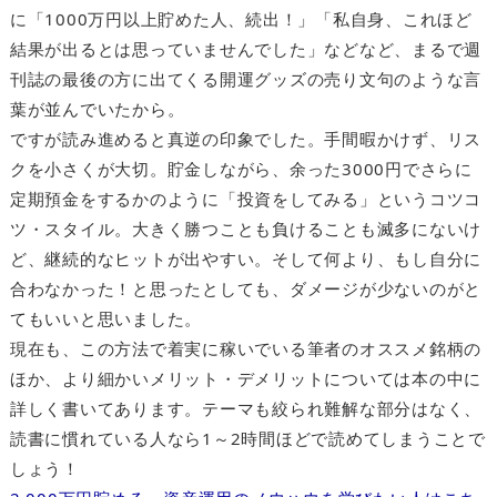
に「1000万円以上貯めた人、続出！」「私自身、これほど
結果が出るとは思っていませんでした」などなど、まるで週
刊誌の最後の方に出てくる開運グッズの売り文句のような言
葉が並んでいたから。
ですが読み進めると真逆の印象でした。手間暇かけず、リス
クを小さくが大切。貯金しながら、余った3000円でさらに
定期預金をするかのように「投資をしてみる」というコツコ
ツ・スタイル。大きく勝つことも負けることも滅多にないけ
ど、継続的なヒットが出やすい。そして何より、もし自分に
合わなかった！と思ったとしても、ダメージが少ないのがと
てもいいと思いました。
現在も、この方法で着実に稼いでいる筆者のオススメ銘柄の
ほか、より細かいメリット・デメリットについては本の中に
詳しく書いてあります。テーマも絞られ難解な部分はなく、
読書に慣れている人なら1～2時間ほどで読めてしまうことで
しょう！