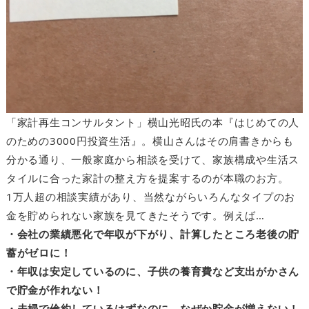
「家計再生コンサルタント」横山光昭氏の本『はじめての人
のための3000円投資生活』。横山さんはその肩書きからも
分かる通り、一般家庭から相談を受けて、家族構成や生活ス
タイルに合った家計の整え方を提案するのが本職のお方。
1万人超の相談実績があり、当然ながらいろんなタイプのお
金を貯められない家族を見てきたそうです。例えば…
・会社の業績悪化で年収が下がり、計算したところ老後の貯
蓄がゼロに！
・年収は安定しているのに、子供の養育費など支出がかさん
で貯金が作れない！
・夫婦で倹約しているはずなのに、なぜか貯金が増えない！