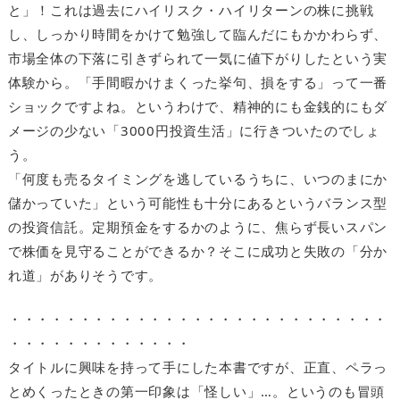
と」！これは過去にハイリスク・ハイリターンの株に挑戦
し、しっかり時間をかけて勉強して臨んだにもかかわらず、
市場全体の下落に引きずられて一気に値下がりしたという実
体験から。「手間暇かけまくった挙句、損をする」って一番
ショックですよね。というわけで、精神的にも金銭的にもダ
メージの少ない「3000円投資生活」に行きついたのでしょ
う。
「何度も売るタイミングを逃しているうちに、いつのまにか
儲かっていた」という可能性も十分にあるというバランス型
の投資信託。定期預金をするかのように、焦らず長いスパン
で株価を見守ることができるか？そこに成功と失敗の「分か
れ道」がありそうです。
・・・・・・・・・・・・・・・・・・・・・・・・・・・
・・・・・・・・・・・・・
タイトルに興味を持って手にした本書ですが、正直、ペラっ
とめくったときの第一印象は「怪しい」…。というのも冒頭