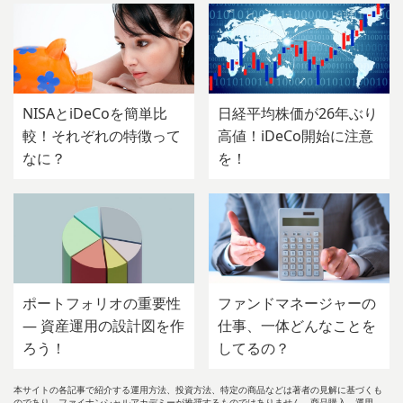
NISAとiDeCoを簡単比
日経平均株価が26年ぶり
較！それぞれの特徴って
高値！iDeCo開始に注意
なに？
を！
ポートフォリオの重要性
ファンドマネージャーの
— 資産運用の設計図を作
仕事、一体どんなことを
ろう！
してるの？
本サイトの各記事で紹介する運用方法、投資方法、特定の商品などは著者の見解に基づくも
のであり、ファイナンシャルアカデミーが推奨するものではありません。商品購入、運用、