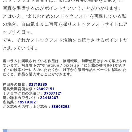
ストックフォト業界では、常に3か月先の需要を見据えて、
写真を準備するのがポイントだということがわかります。
とはいえ、“楽しむためのストックフォト”を実践している私
の場合、自由気ままに写真を撮りストックフォトサイトにア
ップする日々。
でも、それがストックフォト活動を長続きさせるポイントだ
と思っています。
当コラムに掲載されている作品は、無断転載、無断使用はすべて禁止され
ています。写真右下の“©natsuo / pixta.jp _”に記載の番号をPIXTAサ
イトの検索バーに入力いただくか、以下から該当作品のページに移動いた
だくと、作品を購入することができます。
神田祭の風景：
32719330
湯島天満宮例大祭：
28097151
ミナミマグロの氷漬け：
37037121
舞い踊るカワラバト：
22418287
広島菜：
19519382
北区花火会の打ち上げ花火：
38603293