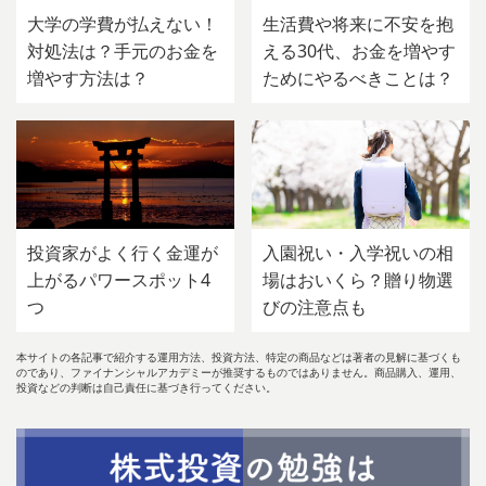
大学の学費が払えない！
生活費や将来に不安を抱
対処法は？手元のお金を
える30代、お金を増やす
増やす方法は？
ためにやるべきことは？
投資家がよく行く金運が
入園祝い・入学祝いの相
上がるパワースポット4
場はおいくら？贈り物選
つ
びの注意点も
本サイトの各記事で紹介する運用方法、投資方法、特定の商品などは著者の見解に基づくも
のであり、ファイナンシャルアカデミーが推奨するものではありません。商品購入、運用、
投資などの判断は自己責任に基づき行ってください。