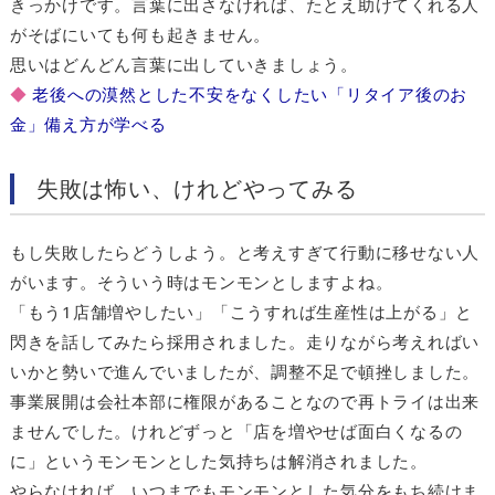
きっかけです。言葉に出さなければ、たとえ助けてくれる人
がそばにいても何も起きません。
思いはどんどん言葉に出していきましょう。
◆
老後への漠然とした不安をなくしたい「リタイア後のお
金」備え方が学べる
失敗は怖い、けれどやってみる
もし失敗したらどうしよう。と考えすぎて行動に移せない人
がいます。そういう時はモンモンとしますよね。
「もう1店舗増やしたい」「こうすれば生産性は上がる」と
閃きを話してみたら採用されました。走りながら考えればい
いかと勢いで進んでいましたが、調整不足で頓挫しました。
事業展開は会社本部に権限があることなので再トライは出来
ませんでした。けれどずっと「店を増やせば面白くなるの
に」というモンモンとした気持ちは解消されました。
やらなければ、いつまでもモンモンとした気分をもち続けま