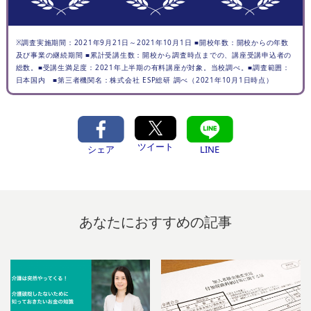
※調査実施期間：2021年9月21日～2021年10月1日 ■開校年数：開校からの年数
及び事業の継続期間 ■累計受講生数：開校から調査時点までの、講座受講申込者の
総数。■受講生満足度：2021年上半期の有料講座が対象。当校調べ。■調査範囲：
日本国内 ■第三者機関名：株式会社 ESP総研 調べ（2021年10月1日時点）
ツイート
シェア
LINE
あなたにおすすめの記事