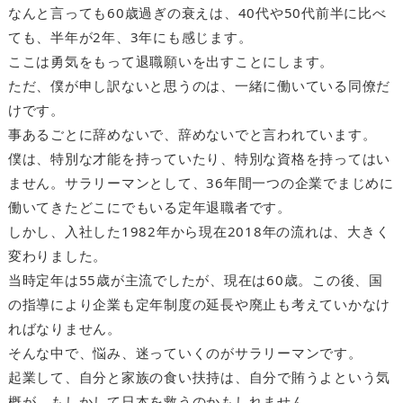
なんと言っても60歳過ぎの衰えは、40代や50代前半に比べ
ても、半年が2年、3年にも感じます。
ここは勇気をもって退職願いを出すことにします。
ただ、僕が申し訳ないと思うのは、一緒に働いている同僚だ
けです。
事あるごとに辞めないで、辞めないでと言われています。
僕は、特別な才能を持っていたり、特別な資格を持ってはい
ません。サラリーマンとして、36年間一つの企業でまじめに
働いてきたどこにでもいる定年退職者です。
しかし、入社した1982年から現在2018年の流れは、大きく
変わりました。
当時定年は55歳が主流でしたが、現在は60歳。この後、国
の指導により企業も定年制度の延長や廃止も考えていかなけ
ればなりません。
そんな中で、悩み、迷っていくのがサラリーマンです。
起業して、自分と家族の食い扶持は、自分で賄うよという気
概が、もしかして日本を救うのかもしれません。