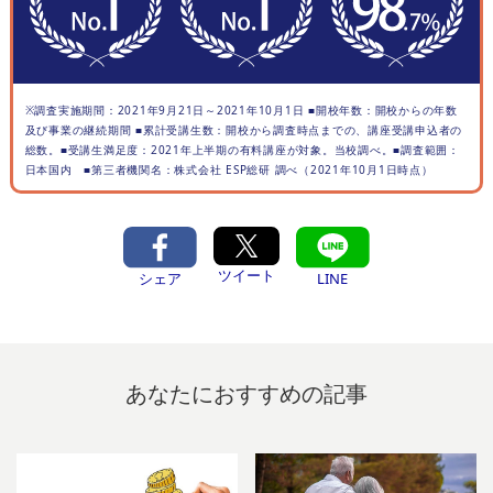
※調査実施期間：2021年9月21日～2021年10月1日 ■開校年数：開校からの年数
及び事業の継続期間 ■累計受講生数：開校から調査時点までの、講座受講申込者の
総数。■受講生満足度：2021年上半期の有料講座が対象。当校調べ。■調査範囲：
日本国内 ■第三者機関名：株式会社 ESP総研 調べ（2021年10月1日時点）
ツイート
シェア
LINE
あなたにおすすめの記事