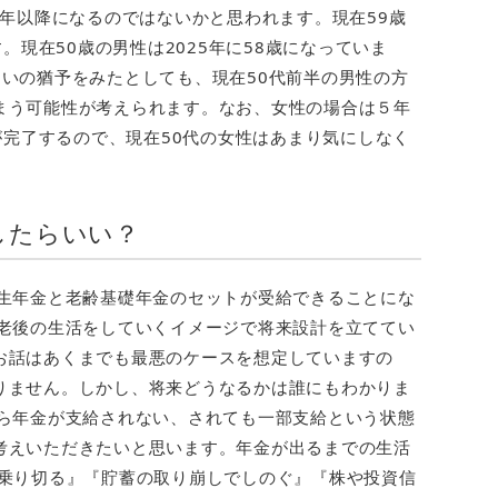
5年以降になるのではないかと思われます。現在59歳
す。現在50歳の男性は2025年に58歳になっていま
いの猶予をみたとしても、現在50代前半の男性の方
まう可能性が考えられます。なお、女性の場合は５年
げが完了するので、現在50代の女性はあまり気にしなく
したらいい？
厚生年金と老齢基礎年金のセットが受給できることにな
で老後の生活をしていくイメージで将来設計を立ててい
お話はあくまでも最悪のケースを想定していますの
りません。しかし、将来どうなるかは誰にもわかりま
から年金が支給されない、されても一部支給という状態
考えいただきたいと思います。年金が出るまでの生活
で乗り切る』『貯蓄の取り崩しでしのぐ』『株や投資信