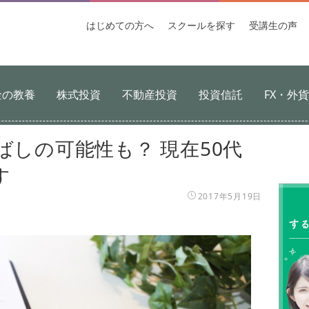
はじめての
方へ
スクールを
探す
受講生
の声
金の教養
株式投資
不動産投資
投資信託
FX・外
ばしの可能性も？ 現在50代
す
2017年5月19日