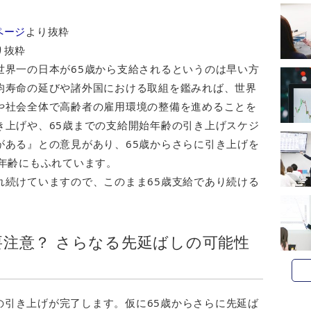
ページ
より抜粋
り抜粋
世界一の日本が65歳から支給されるというのは早い方
均寿命の延びや諸外国における取組を鑑みれば、世界
や社会全体で高齢者の雇用環境の整備を進めることを
き上げや、65歳までの支給開始年齢の引き上げスケジ
がある』との意見があり、65歳からさらに引き上げを
な年齢にもふれています。
れ続けていますので、このまま65歳支給であり続ける
要注意？ さらなる先延ばしの可能性
での引き上げが完了します。仮に65歳からさらに先延ば