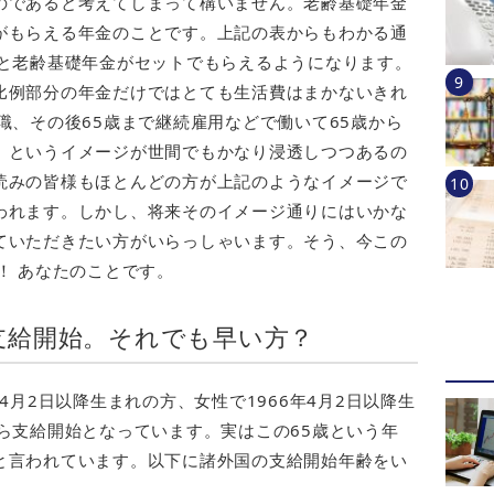
のであると考えてしまって構いません。老齢基礎年金
がもらえる年金のことです。上記の表からもわかる通
金と老齢基礎年金がセットでもらえるようになります。
比例部分の年金だけではとても生活費はまかないきれ
職、その後65歳まで継続雇用などで働いて65歳から
、というイメージが世間でもかなり浸透しつつあるの
読みの皆様もほとんどの方が上記のようなイメージで
われます。しかし、将来そのイメージ通りにはいかな
ていただきたい方がいらっしゃいます。そう、今この
！ あなたのことです。
支給開始。それでも早い方？
4月2日以降生まれの方、女性で1966年4月2日以降生
ら支給開始となっています。実はこの65歳という年
と言われています。以下に諸外国の支給開始年齢をい