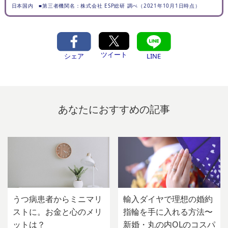
日本国内 ■第三者機関名：株式会社 ESP総研 調べ（2021年10月1日時点）
ツイート
シェア
LINE
あなたにおすすめの記事
うつ病患者からミニマリ
輸入ダイヤで理想の婚約
ストに。お金と心のメリ
指輪を手に入れる方法〜
ットは？
新婚・丸の内OLのコスパ