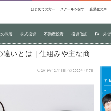
はじめての
方へ
スクールを
探す
受講生
の声
金の教養
株式投資
不動産投資
投資信託
FX・外
の違いとは｜仕組みや主な商
2019年12月18日
2025年4月7日