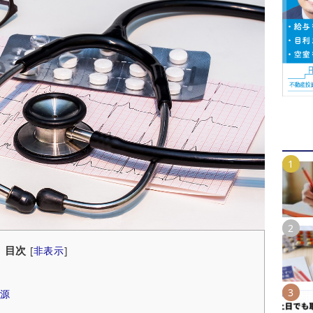
目次
[
非表示
]
源