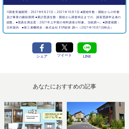
※調査実施期間：2021年9月21日～2021年10月1日 ■開校年数：開校からの年数
及び事業の継続期間 ■累計受講生数：開校から調査時点までの、講座受講申込者の
総数。■受講生満足度：2021年上半期の有料講座が対象。当校調べ。■調査範囲：
日本国内 ■第三者機関名：株式会社 ESP総研 調べ（2021年10月1日時点）
ツイート
シェア
LINE
あなたにおすすめの記事