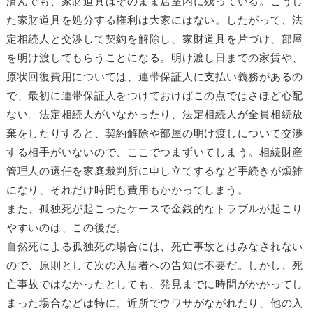
済んでも、家財道具はそのまま居室内に残っている。こうし
た家財道具を処分する権利は大家にはない。したがって、法
定相続人と交渉して契約を解除し、家財道具を片づけ、部屋
を明け渡してもらうことになる。明け渡し日までの家賃や、
原状回復費用については、連帯保証人に支払い義務があるの
で、最初に連帯保証人をつけておけばこの点ではさほど心配
ない。法定相続人がいなかったり、法定相続人が全員相続放
棄をしたりすると、契約解除や部屋の明け渡しについて交渉
する相手がいないので、ここでつまずいてしまう。相続財産
管理人の選任を家庭裁判所に申し立てするなど手続きが煩雑
になり、それだけ時間も費用もかかってしまう。
また、孤独死が起こったケースで金銭的なトラブルが起こり
やすいのは、この後だ。
自然死による孤独死の場合には、死亡事故とはみなされない
ので、原則として次の入居者への告知は不要だ。しかし、死
亡事故ではなかったとしても、発見までに時間がかかってし
まった場合などは特に、近所でウワサがながれたり、他の入