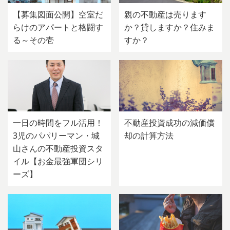
【募集図面公開】空室だ
親の不動産は売ります
らけのアパートと格闘す
か？貸しますか？住みま
る～その壱
すか？
一日の時間をフル活用！
不動産投資成功の減価償
3児のパパリーマン・城
却の計算方法
山さんの不動産投資スタ
イル【お金最強軍団シリ
ーズ】