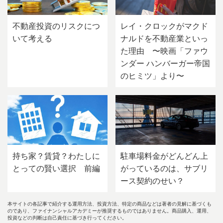
不動産投資のリスクにつ
レイ・クロックがマクド
いて考える
ナルドを不動産業といっ
た理由 〜映画「ファウ
ンダー ハンバーガー帝国
のヒミツ」より〜
持ち家？賃貸？わたしに
駐車場料金がどんどん上
とっての賢い選択 前編
がっているのは、サブリ
ース契約のせい？
本サイトの各記事で紹介する運用方法、投資方法、特定の商品などは著者の見解に基づくも
のであり、ファイナンシャルアカデミーが推奨するものではありません。商品購入、運用、
投資などの判断は自己責任に基づき行ってください。