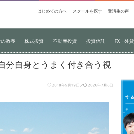
はじめての
方へ
スクールを
探す
受講生
の声
金の教養
株式投資
不動産投資
投資信託
FX・外
 自分自身とうまく付き合う視
2018年9月19日
2026年7月6日