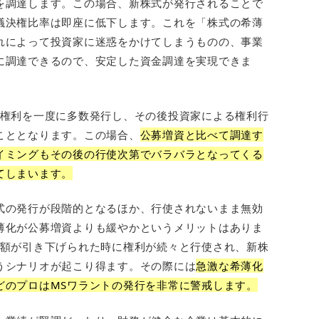
を調達します。この場合、新株式が発行されることで
議決権比率は即座に低下します。これを「株式の希薄
れによって投資家に迷惑をかけてしまうものの、事業
に調達できるので、安定した資金調達を実現できま
、権利を一度に多数発行し、その後投資家による権利行
こととなります。この場合、
公募増資と比べて調達す
イミングもその後の行使次第でバラバラとなってくる
てしまいます。
式の発行が段階的となるほか、行使されないまま無効
薄化が公募増資よりも緩やかというメリットはありま
価額が引き下げられた時に権利が続々と行使され、新株
うシナリオが起こり得ます。その際には
急激な希薄化
どのプロはMSワラントの発行を非常に警戒します。