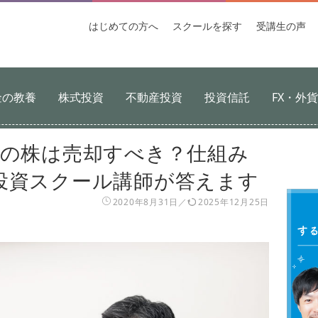
はじめての
方へ
スクールを
探す
受講生
の声
金の教養
株式投資
不動産投資
投資信託
FX・外
業の株は売却すべき？仕組み
投資スクール講師が答えます
2020年8月31日
2025年12月25日