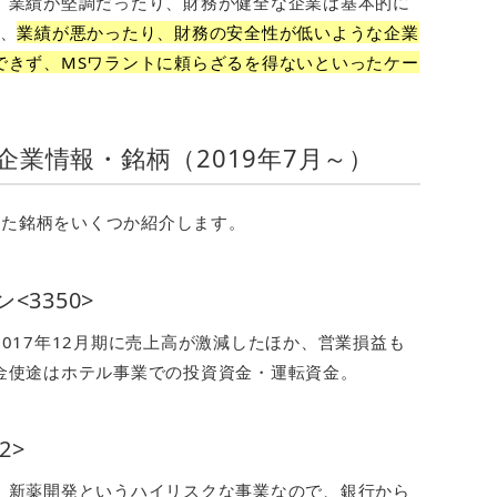
、業績が堅調だったり、財務が健全な企業は基本的に
、
業績が悪かったり、財務の安全性が低いような企業
できず、MSワラントに頼らざるを得ないといったケー
業情報・銘柄（2019年7月～）
行した銘柄をいくつか紹介します。
3350>
017年12月期に売上高が激減したほか、営業損益も
金使途はホテル事業での投資資金・運転資金。
2>
、新薬開発というハイリスクな事業なので、銀行から