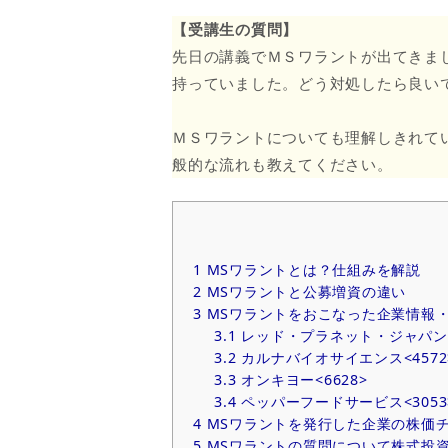
【受講生の質問】
先日の講義でＭＳワラントが出てきま
持っていました。どう対処したら良い
ＭＳワラントについても理解しきれて
般的な流れも教えてください。
1
MSワラントとは？仕組みを解説
2
MSワラントと公募増資の違い
3
MSワラントをおこなった企業情報・銘
3.1
レッド・プラネット・ジャパン<3
3.2
カルナバイオサイエンス<4572
3.3
オンキヨー<6628>
3.4
ペッパーフードサービス<3053
4
MSワラントを発行した企業の株価
5
MSワラントの質問について株式投