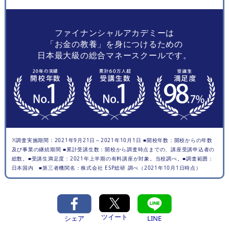
ファイナンシャルアカデミーは
「お金の教養」を身につけるための
日本最大級の総合マネースクールです。
※調査実施期間：2021年9月21日～2021年10月1日 ■開校年数：開校からの年数
及び事業の継続期間 ■累計受講生数：開校から調査時点までの、講座受講申込者の
総数。■受講生満足度：2021年上半期の有料講座が対象。当校調べ。■調査範囲：
日本国内 ■第三者機関名：株式会社 ESP総研 調べ（2021年10月1日時点）
ツイート
シェア
LINE