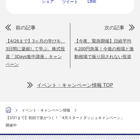
シェア
LINE
ツイート
前の記事
次の記事
【4/26まで】3ヶ月の学びを、
【今夜、緊急開催】日経平均
3日間に凝縮して学ぶ。株式投
4,200円急落！今後の相場と激
資「3Days集中講座」キャン
動相場で振り回されない投資
ペーン
イベント・キャンペーン情報 TOP
イベント・キャンペーン情報
【3/31まで】初回で差がつく！「4月スタートダッシュキャンペーン」
開催中