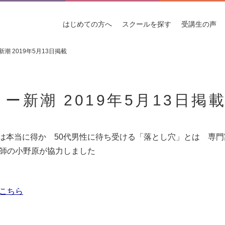
はじめての
方へ
スクールを
探す
受講生
の声
潮 2019年5月13日掲載
ー新潮 2019年5月13日掲
Coは本当に得か 50代男性に待ち受ける「落とし穴」とは 専
師の小野原が協力しました
こちら