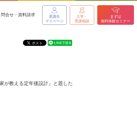
問合せ・資料請求
受講生
入学・
まずは
マイページ
受講相談
無料体験セミナー
載
門家が教える定年後設計』と題した