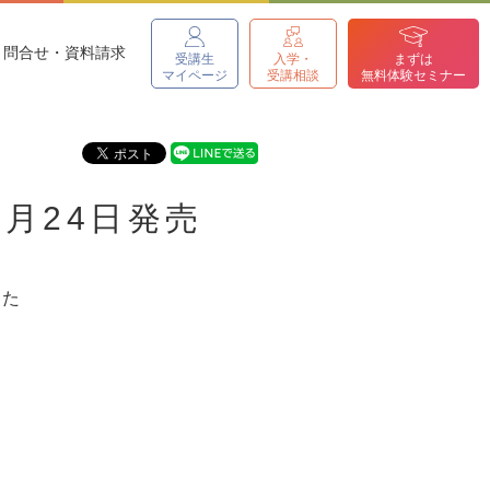
問合せ・資料請求
受講生
入学・
まずは
マイページ
受講相談
無料体験セミナー
年6月24日発売
した