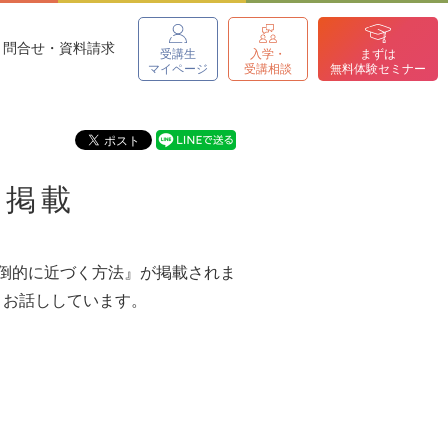
問合せ・資料請求
受講生
入学・
まずは
マイページ
受講相談
無料体験セミナー
日掲載
圧倒的に近づく方法』が掲載されま
、お話ししています。