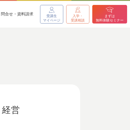
問合せ・資料請求
受講生
入学・
まずは
マイページ
受講相談
無料体験セミナー
」経営