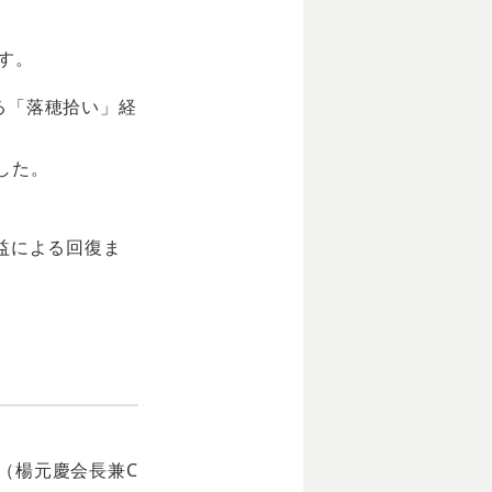
す。
る「落穂拾い」経
した。
益による回復ま
（楊元慶会長兼C