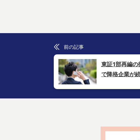
前の記事
東証1部再編の
で降格企業が