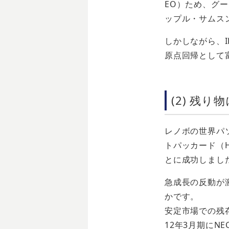
EO）ため、グ
ップル・サムス
しかしながら、
原点回帰として
(2) 残
レノボの世界パソ
トパッカード（
とに成功しまし
急成長の反動が
かです。
安定市場での残
12年3月期にN