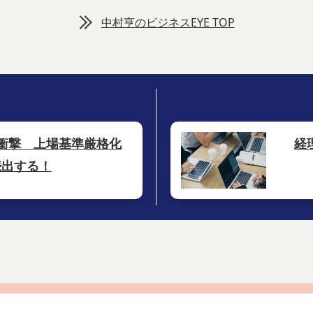
中村亨のビジネスEYE TOP
衝撃 上場基準厳格化
経
続出する！