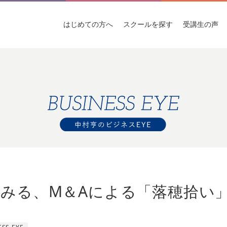
はじめての
方へ
スクールを
探す
受講生
の声
みる、M＆Aによる「落穂拾い