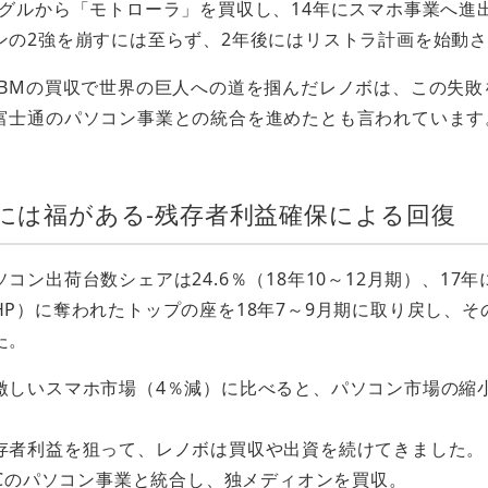
ーグルから「モトローラ」を買収し、14年にスマホ事業へ進
ンの2強を崩すには至らず、2年後にはリストラ計画を始動
IBMの買収で世界の巨人への道を掴んだレノボは、この失敗
富士通のパソコン事業との統合を進めたとも言われています
り物には福がある-残存者利益確保による回復
コン出荷台数シェアは24.6％（18年10～12月期）、17
HP）に奪われたトップの座を18年7～9月期に取り戻し、そ
た。
激しいスマホ市場（4％減）に比べると、パソコン市場の縮
存者利益を狙って、レノボは買収や出資を続けてきました。
ECのパソコン事業と統合し、独メディオンを買収。