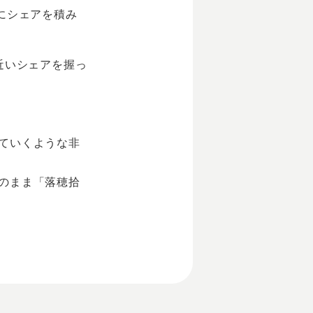
にシェアを積み
近いシェアを握っ
ていくような非
のまま「落穂拾