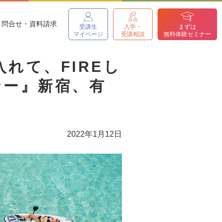
問合せ・資料請求
受講生
入学・
まずは
マイページ
受講相談
無料体験セミナー
れて、FIREし
ナー』新宿、有
2022年1月12日