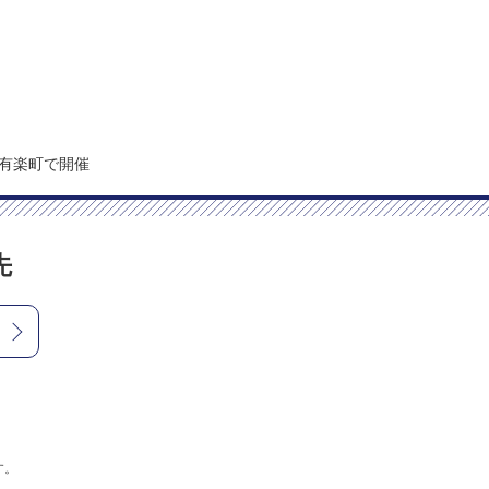
、有楽町で開催
先
す。