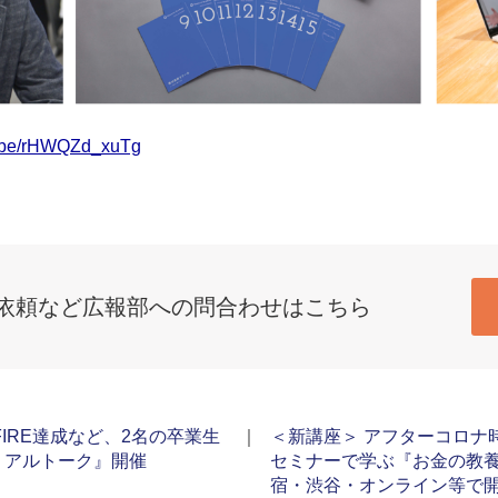
tu.be/rHWQZd_xuTg
依頼など広報部への問合わせはこちら
FIRE達成など、2名の卒業生
｜
＜新講座＞ アフターコロナ
リアルトーク』開催
セミナーで学ぶ『お金の教養
宿・渋谷・オンライン等で