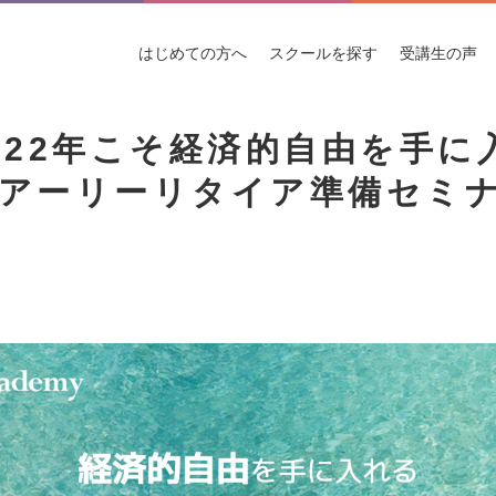
はじめての
方へ
スクールを
探す
受講生
の声
022年こそ経済的自由を手に入
アーリーリタイア準備セミ