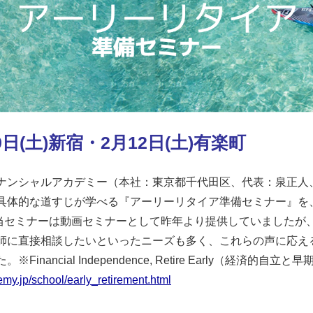
日(土)新宿・2月12日(土)有楽町
ナンシャルアカデミー（本社：東京都千代田区、代表：泉正人
体的な道すじが学べる『アーリーリタイア準備セミナー』を、202
。当セミナーは動画セミナーとして昨年より提供していましたが、
師に直接相談したいといったニーズも多く、これらの声に応え
ancial Independence, Retire Early（経済的自立
emy.jp/school/early_retirement.html