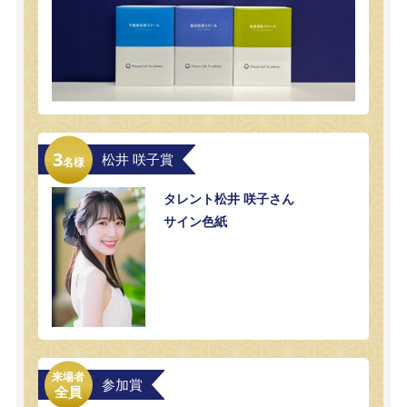
3
松井 咲子賞
名様
タレント松井 咲子さん
サイン色紙
来場者
参加賞
全員