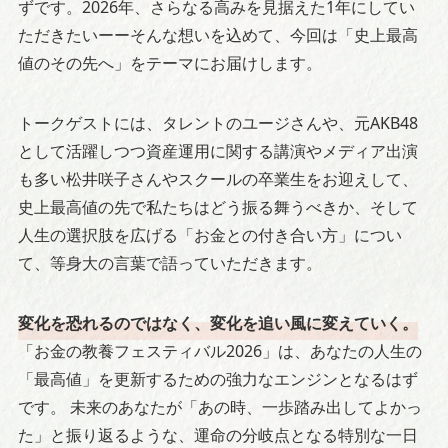
ずです。2026年、さらなる高みを見据えた1年にしてい
ただきたいーーそんな想いを込めて、今回は「史上最高
値のその先へ」をテーマにお届けします。
トークゲストには、タレントのユージさんや、元AKB48
として活躍しつつ資産運用に関する講演やメディア出演
も多い松井咲子さんやスクールの卒業生をお迎えして、
史上最高値の先で私たちはどう振る舞うべきか、そして
人生の選択肢を広げる「お金との付き合い方」につい
て、等身大の言葉で語っていただきます。
変化を恐れるのではなく、変化を追い風に変えていく。
「お金の教養フェスティバル2026」は、あなたの人生の
「最高値」を更新するための強力なエンジンとなるはず
です。 未来のあなたが「あの時、一歩踏み出してよかっ
た」と振り返るような、運命の分岐点となる特別な一日