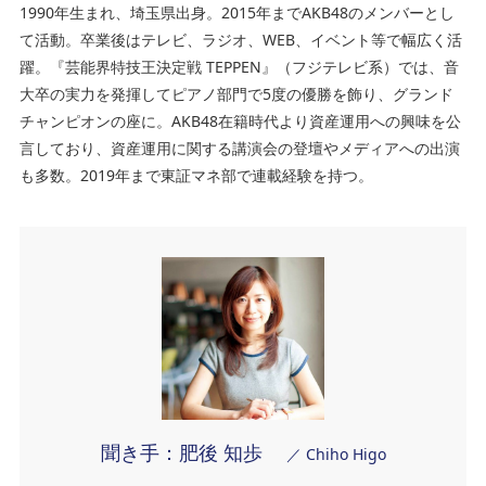
1990年生まれ、埼玉県出身。2015年までAKB48のメンバーとし
て活動。卒業後はテレビ、ラジオ、WEB、イベント等で幅広く活
躍。『芸能界特技王決定戦 TEPPEN』（フジテレビ系）では、音
大卒の実力を発揮してピアノ部門で5度の優勝を飾り、グランド
チャンピオンの座に。AKB48在籍時代より資産運用への興味を公
言しており、資産運用に関する講演会の登壇やメディアへの出演
も多数。2019年まで東証マネ部で連載経験を持つ。
聞き手：肥後 知歩
／ Chiho Higo