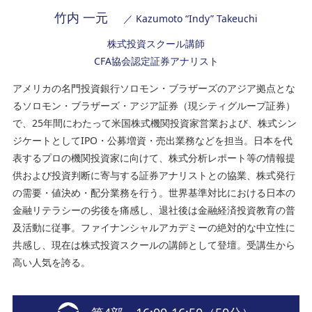
竹内 一元
／ Kazumoto “Indy” Takeuchi
株式投資スクール講師
CFA協会認定証券アナリスト
アメリカの名門投資銀行ソロモン・ブラザーズのアジア拠点とな
るソロモン・ブラザーズ・アジア証券（現シティグループ証券）
で、25年間にわたって米国株式機関投資家営業および、株式シン
ジケートとしてIPO・公募増資・売出業務などを担当。日本を代
表するプロの機関投資家に向けて、株式分析レポート等の情報提
供および投資判断に寄与する証券アナリストとの協業、株式発行
の需要・値決め・配分業務を行う。世界基準対比における日本の
金融リテラシーの劣後を痛感し、退社後は金融経済投資教育の普
及活動に従事。ファイナンシャルアカデミーの絶対的な中立性に
共感し、現在は株式投資スクールの講師として登壇。受講生から
高い人気を誇る。