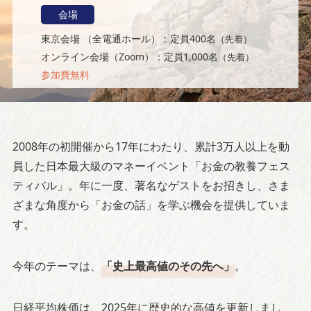
会場
東京会場 （全電通ホール）：定員400名
（先着）
オンライン会場（Zoom）：定員1,000名
（先着）
参加費無料
2008年の初開催から17年にわたり、累計3万人以上を動
員した日本最大級のマネーイベント「お金の教養フェス
ティバル」。年に一度、著名なゲストをお招きし、さま
ざまな角度から「お金の話」を学ぶ機会を提供していま
す。
今年のテーマは、
「史上最高値のその先へ」
。
日経平均株価は、2025年に歴史的な高値を更新しまし