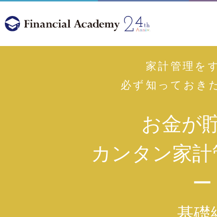
家計管理を
必ず知っておき
お金が
カンタン家計
ー
基礎