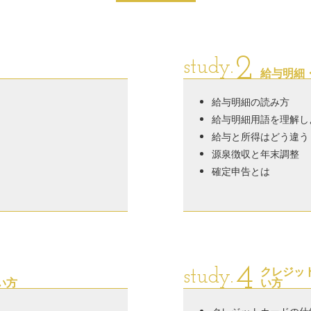
2
study.
給与明細
給与明細の読み方
給与明細用語を理解し
給与と所得はどう違う
源泉徴収と年末調整
確定申告とは
4
クレジッ
study.
い方
い方