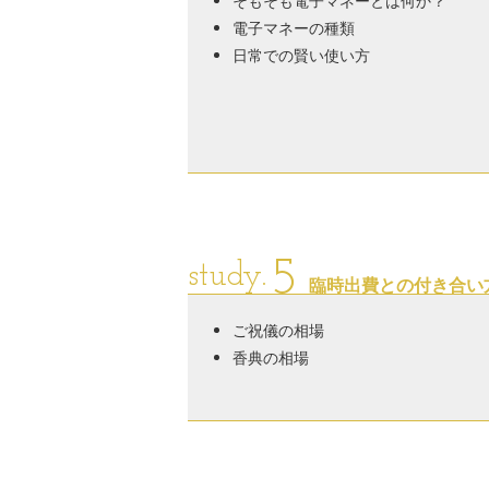
そもそも電子マネーとは何か？
電子マネーの種類
日常での賢い使い方
5
study.
臨時出費との付き合い
ご祝儀の相場
香典の相場