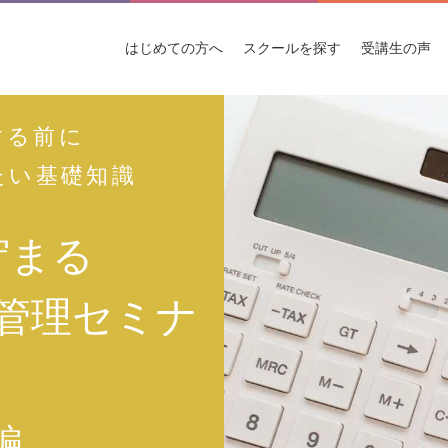
はじめての
方へ
スクールを
探す
受講生
の声
する前に
たい基礎知識
貯まる
管理セミナ
編