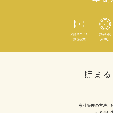
受講スタイル
授業時間
動画授業
約90分
「貯まる
家計管理の方法、
付き合い