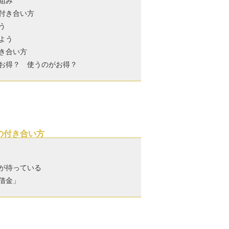
組み
付き合い方
う
よう
き合い方
お得？ 使うのがお得？
の付き合い方
が待っている
借金」