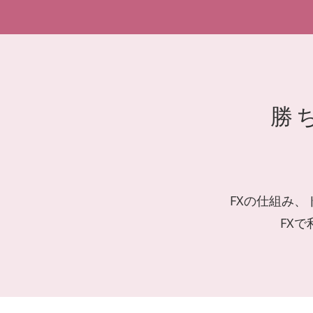
勝
FXの仕組み
FX