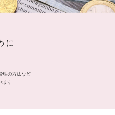
めに
管理の方法など
べます