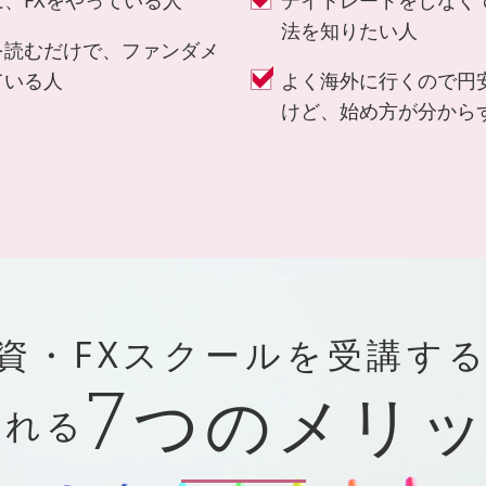
法を知りたい人
を読むだけで、ファンダメ
ている人
よく海外に行くので円
けど、始め方が分から
資・FXスクールを
受講す
つのメリ
7
られる