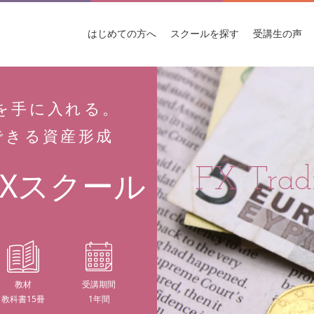
はじめての
方へ
スクールを
探す
受講生
の声
を手に入れる。
できる資産形成
Xスクール
教材
受講期間
教科書15冊
1年間