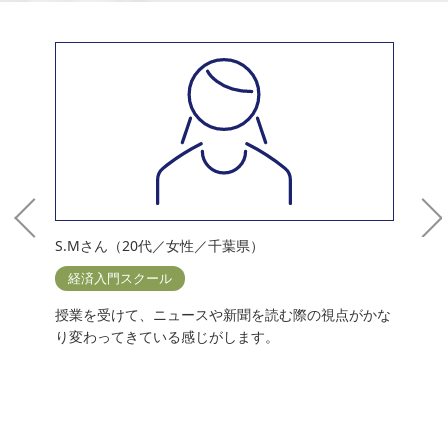
S.Mさん（20代／女性／千葉県）
M
経済入門スクール
き
授業を受けて、ニュースや新聞を読む際の視点がかな
世
り変わってきている感じがします。
わ
解