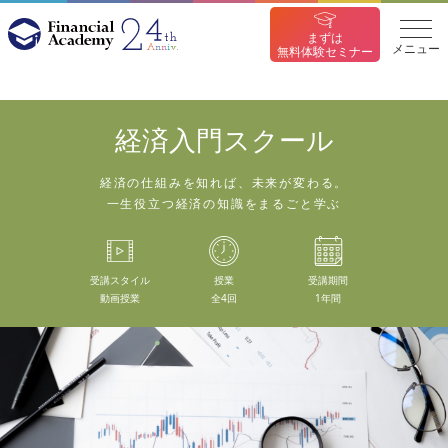
まずは
メニュー
無料体験セミナー
経済入門スクール
経済の仕組みを知れば、未来が変わる。
一生役立つ経済の知識をまるごと学ぶ
受講スタイル
授業
受講期間
動画授業
全4回
1年間