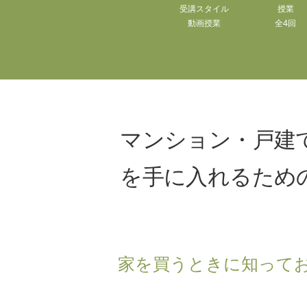
受講スタイル
授業
動画授業
全4回
マンション・戸建
を
手に入れるため
家を買うときに
知って