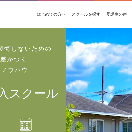
はじめての
方へ
スクールを
探す
受講生
の声
後悔しないための
上差がつく
入ノウハウ
入スクール