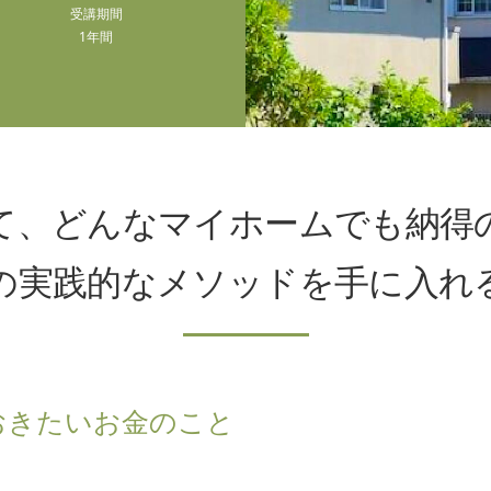
受講期間
1年間
て、
どんなマイホームでも
納得
の
実践的なメソッドを
手に入れ
おきたいお金のこと