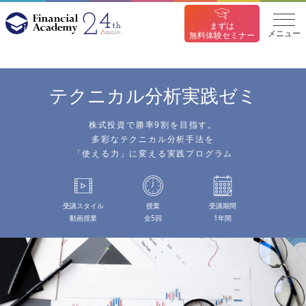
まずは
メニュー
無料体験セミナー
テクニカル分析
実践ゼミ
株式投資で勝率9割を目指す。
多彩なテクニカル分析手法を
「使える力」に変える実践プログラム
受講スタイル
授業
受講期間
動画授業
全5回
1年間