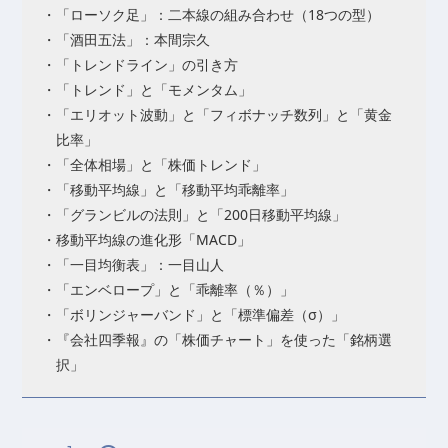
・「ローソク足」：二本線の組み合わせ（18つの型）
・「酒田五法」：本間宗久
・「トレンドライン」の引き方
・「トレンド」と「モメンタム」
・「エリオット波動」と「フィボナッチ数列」と「黄金
比率」
・「全体相場」と「株価トレンド」
・「移動平均線」と「移動平均乖離率」
・「グランビルの法則」と「200日移動平均線」
・移動平均線の進化形「MACD」
・「一目均衡表」：一目山人
・「エンベロープ」と「乖離率（％）」
・「ボリンジャーバンド」と「標準偏差（σ）」
・『会社四季報』の「株価チャート」を使った「銘柄選
択」