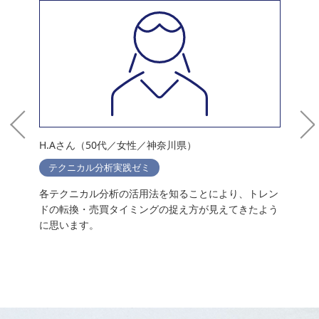
H.Aさん（50代／女性／神奈川県）
M
テクニカル分析実践ゼミ
前
各テクニカル分析の活用法を知ることにより、トレン
独
時
ドの転換・売買タイミングの捉え方が見えてきたよう
て
に思います。
か