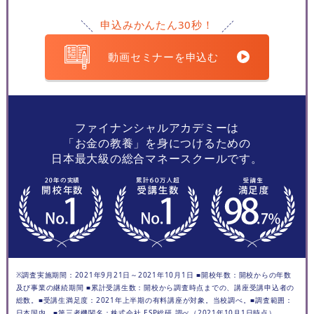
申込みかんたん30秒！
動画セミナーを申込む
ファイナンシャルアカデミーは
「お金の教養」を身につけるための
日本最大級の総合マネースクールです。
※調査実施期間：2021年9月21日～2021年10月1日 ■開校年数：開校からの年数
及び事業の継続期間 ■累計受講生数：開校から調査時点までの、講座受講申込者の
総数。■受講生満足度：2021年上半期の有料講座が対象。当校調べ。■調査範囲：
日本国内 ■第三者機関名：株式会社 ESP総研 調べ（2021年10月1日時点）