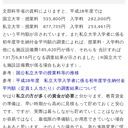
文部科学省の資料によりますと、平成28年度では
国立大学：授業料 535,800円 入学料 282,000円
私立大学：授業料 877,735円 入学料 253,461円
という平均額が示されています。また私立大学入学者に係る
初年度学生納付金平均額の調査によれば、授業料・入学料の
他にも施設設備費185,620円が係り、それらを 合計すれば
131万6,816円となる調査結果が示されました（※国立大で
も施設設備費が係る場合もあります）。
参考：
国公私立大学の授業料等の推移
参考：
平成28年度 私立大学入学者に係る初年度学生納付金
平均額（定員１人当たり）の調査結果について
やはり
私立の方が多くの資金が必要
と分かります。教育資金
の準備は、早い時期から高めに見積もって貯めておくと安心
です。ですが、実際は暮らしながら貯めていくことはなかな
か容易ではなく、最低限の準備額しか用意できていない場合
もあると思います。そのような場合でも、急な進路変更に慌