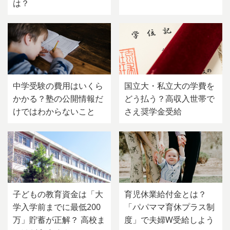
は？
中学受験の費用はいくら
国立大・私立大の学費を
かかる？塾の公開情報だ
どう払う？高収入世帯で
けではわからないこと
さえ奨学金受給
子どもの教育資金は「大
育児休業給付金とは？
学入学前までに最低200
「パパママ育休プラス制
万」貯蓄が正解？ 高校ま
度」で夫婦W受給しよう