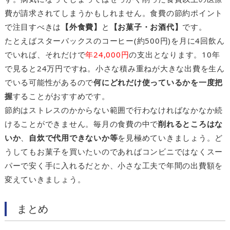
費が請求されてしまうかもしれません。食費の節約ポイント
で注目すべきは
【外食費】
と
【お菓子・お酒代】
です。
たとえばスターバックスのコーヒー(約500円)を月に4回飲ん
でいれば、それだけで
年24,000円
の支出となります。10年
で見ると24万円ですね。小さな積み重ねが大きな出費を生ん
でいる可能性があるので
何にどれだけ使っているかを一度把
握
することがおすすめです。
節約はストレスのかからない範囲で行わなければなかなか続
けることができません。毎月の食費の中で
削れるところはな
いか
、
自炊で代用できないか等
を見極めていきましょう。ど
うしてもお菓子を買いたいのであればコンビニではなくスー
パーで安く手に入れるだとか、小さな工夫で年間の出費額を
変えていきましょう。
まとめ