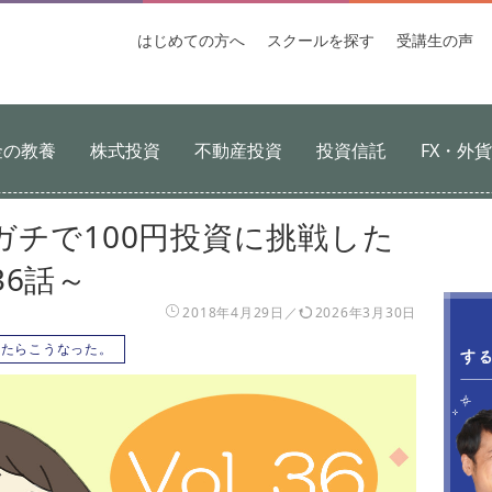
はじめての
方へ
スクールを
探す
受講生
の声
金の教養
株式投資
不動産投資
投資信託
FX・外
ガチで100円投資に挑戦した
6話～
2018年4月29日
2026年3月30日
したらこうなった。