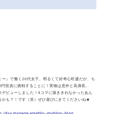
ミー』で働く20代女子。明るくて好奇心旺盛だが、ち
0円投資に挑戦することに！実物は意外と高身長。
ロデビューしました！4コマに描ききれなかったあん
るかも？！です（笑）ぜひ遊びにきてくださいね★
rm_id=v.mypage-ameblo--myblog--blog