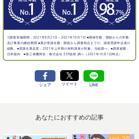
※調査実施期間：2021年9月21日～2021年10月1日 ■開校年数：開校からの年数
及び事業の継続期間 ■累計受講生数：開校から調査時点までの、講座受講申込者の
総数。■受講生満足度：2021年上半期の有料講座が対象。当校調べ。■調査範囲：
日本国内 ■第三者機関名：株式会社 ESP総研 調べ（2021年10月1日時点）
ツイート
シェア
LINE
あなたにおすすめの記事