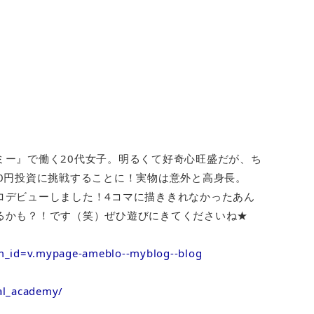
ミー』で働く20代女子。明るくて好奇心旺盛だが、ち
0円投資に挑戦することに！実物は意外と高身長。
ロデビューしました！4コマに描ききれなかったあん
るかも？！です（笑）ぜひ遊びにきてくださいね★
rm_id=v.mypage-ameblo--myblog--blog
al_academy/