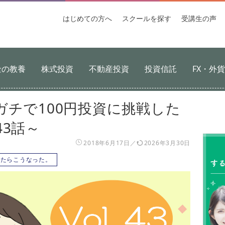
はじめての
方へ
スクールを
探す
受講生
の声
金の教養
株式投資
不動産投資
投資信託
FX・外
ガチで100円投資に挑戦した
3話～
2018年6月17日
2026年3月30日
したらこうなった。