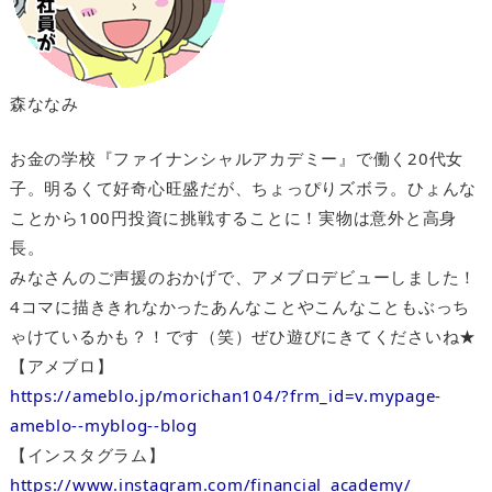
森ななみ
お金の学校『ファイナンシャルアカデミー』で働く20代女
子。明るくて好奇心旺盛だが、ちょっぴりズボラ。ひょんな
ことから100円投資に挑戦することに！実物は意外と高身
長。
みなさんのご声援のおかげで、アメブロデビューしました！
4コマに描ききれなかったあんなことやこんなこともぶっち
ゃけているかも？！です（笑）ぜひ遊びにきてくださいね★
【アメブロ】
https://ameblo.jp/morichan104/?frm_id=v.mypage-
ameblo--myblog--blog
【インスタグラム】
https://www.instagram.com/financial_academy/