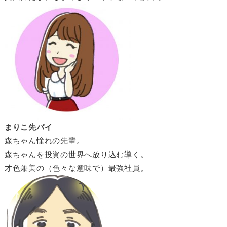
まりこ先パイ
森ちゃん憧れの先輩。
森ちゃんを投資の世界へ
放り込む
導く。
才色兼美の（色々な意味で）最強社員。