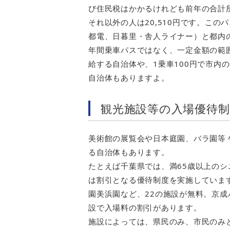
び住民税はかかるけれども前年の合計所
それ以外の人は20,510円です。こ
都電、日暮里・舎人ライナー）と都内
年間乗車パスではなく、一定金額の範
給する自治体や、1乗車100円で市内
自治体もありますよ。
観光施設等の入場優待制
美術館の展覧会や日本庭園、バラ園等
る自治体もあります。
たとえば千葉県では、満65歳以上の
は割引となる優待制度を実施していま
園美浜園など、22の施設が無料。京成
設で入場料の割引があります。
施設によっては、県民のみ、市民のみ