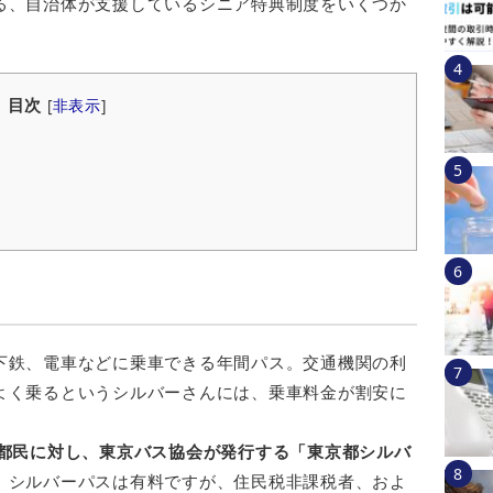
る、自治体が支援しているシニア特典制度をいくつか
目次
[
非表示
]
下鉄、電車などに乗車できる年間パス。交通機関の利
よく乗るというシルバーさんには、乗車料金が割安に
の都民に対し、東京バス協会が発行する「東京都シルバ
。
シルバーパスは有料ですが、住民税非課税者、およ