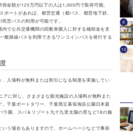
得金額が125万円以下の人は1,000円で取得可能。
のパスポートがあれば、都営交通（都バス、都営地下鉄、
の民営バスの利用が可能です。
囲内で公共交通機関の回数券購入に対する補助金を支
の一般路線バスを利用できるワンコインパスを発行する
度
々、入場料が無料または割引になる制度を実施してい
シニアに対し、さまざまな観光施設の入場料が無料また
す。千葉ポートタワー、千葉県立幕張海浜公園日本庭
バラ園、スパ＆リゾート九十九里太陽の里など18の施
という場合もありますので、ホームページなどで事前