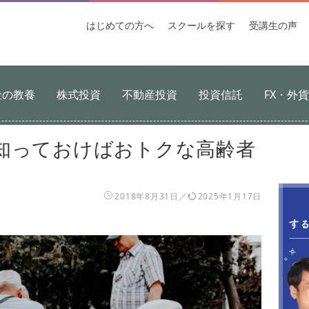
はじめての
方へ
スクールを
探す
受講生
の声
金の教養
株式投資
不動産投資
投資信託
FX・外
知っておけばおトクな高齢者
2018年8月31日
2025年1月17日