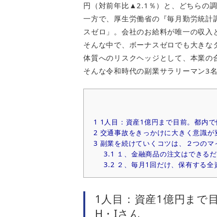
円（対前年比▲2.1％）と、どちらの
一方で、厚生労働省の『毎月勤労統計調
スゼロ」。会社のお給料が唯一の収入
そんな中で、ボーナスゼロでも大きな
体質へのリスクヘッジとして、本業の
そんな令和時代の副業サラリーマン3
1
1人目：資産1億円まで目前。都内で
2
交通事故をきっかけに大きく意識が
3
副業を続けていくコツは、２つのマ
3.1
１、金融商品の注文はできるだ
3.2
２、毎月1回だけ、保有する全
1人目：資産1億円まで
H・Iさん