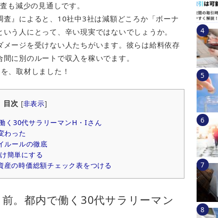
調査も減少の見通しです。
査』によると、10社中3社は減額どころか「ボーナ
という人にとって、辛い現実ではないでしょうか。
ダメージを受けない人たちがいます。彼らは給料依存
合間に別のルートで収入を稼いでます。
名を、取材しました！
目次
[
非表示
]
働く30代サラリーマンH・Iさん
変わった
イルールの徹底
け簡単にする
資産の時価総額チェック表をつける
目前。都内で働く30代サラリーマン