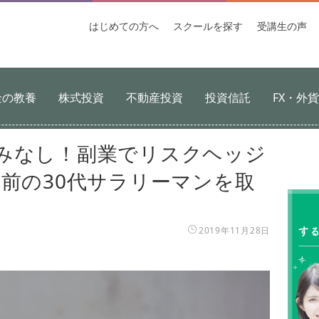
はじめての
方へ
スクールを
探す
受講生
の声
金の教養
株式投資
不動産投資
投資信託
FX・外
みなし！副業でリスクヘッジ
前の30代サラリーマンを取
2019年11月28日