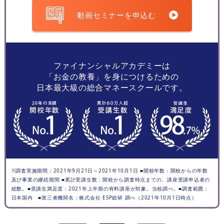
動画セミナーを申込む
ファイナンシャルアカデミーは
「お金の教養」を身につけるための
日本最大級の総合マネースクールです。
※調査実施期間：2021年9月21日～2021年10月1日 ■開校年数：開校からの年数
及び事業の継続期間 ■累計受講生数：開校から調査時点までの、講座受講申込者の
総数。■受講生満足度：2021年上半期の有料講座が対象。当校調べ。■調査範囲：
日本国内 ■第三者機関名：株式会社 ESP総研 調べ（2021年10月1日時点）