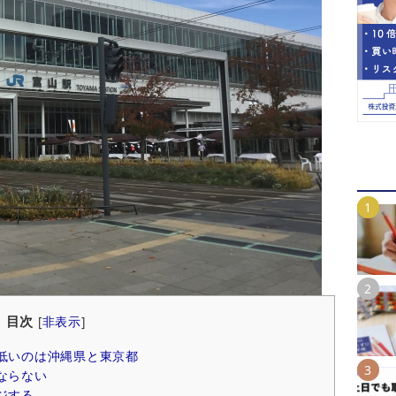
目次
[
非表示
]
低いのは沖縄県と東京都
ならない
ジする