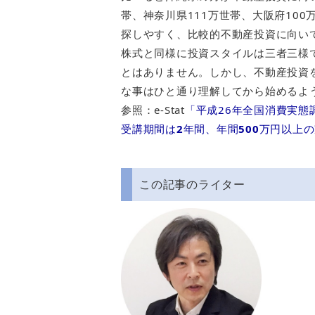
帯、神奈川県111万世帯、大阪府10
探しやすく、比較的不動産投資に向い
株式と同様に投資スタイルは三者三様
とはありません。しかし、不動産投資
な事はひと通り理解してから始めるよ
参照：e-Stat
「平成26年全国消費実態
受講期間は
2
年間、年間
500
万円以上の
この記事のライター