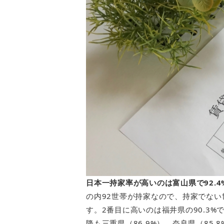
日本一持家率が高いのは富山県で92.
の内92世帯が持家なので、持家でな
す。2番目に高いのは福井県の90.3
降も三重県（86.9%）、奈良県（85.