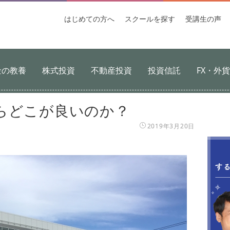
はじめての
方へ
スクールを
探す
受講生
の声
金の教養
株式投資
不動産投資
投資信託
FX・外
らどこが良いのか？
2019年3月20日