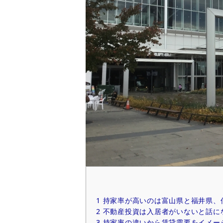
1
持家率が高いのは富山県と福井県、
2
不動産投資は入居者がいないと話に
3
持家率の違いから賃貸需要をイメー