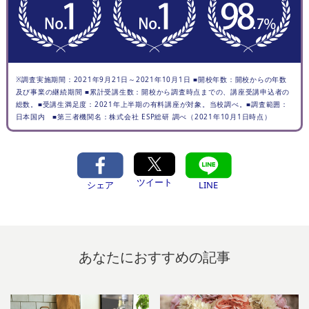
※調査実施期間：2021年9月21日～2021年10月1日 ■開校年数：開校からの年数
及び事業の継続期間 ■累計受講生数：開校から調査時点までの、講座受講申込者の
総数。■受講生満足度：2021年上半期の有料講座が対象。当校調べ。■調査範囲：
日本国内 ■第三者機関名：株式会社 ESP総研 調べ（2021年10月1日時点）
ツイート
シェア
LINE
あなたにおすすめの記事