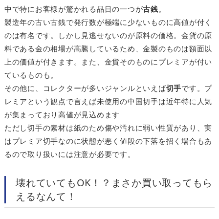
中で特にお客様が驚かれる品目の一つが
古銭
。
製造年の古い古銭で発行数が極端に少ないものに高値が付く
のは有名です。しかし見逃せないのが原料の価格。金貨の原
料である金の相場が高騰しているため、金製のものは額面以
上の価値が付きます。また、金貨そのものにプレミアが付い
ているものも。
その他に、コレクターが多いジャンルといえば
切手
です。プ
レミアという観点で言えば未使用の中国切手は近年特に人気
が集まっており高値が見込めます
ただし切手の素材は紙のため傷や汚れに弱い性質があり、実
はプレミア切手なのに状態が悪く値段の下落を招く場合もあ
るので取り扱いには注意が必要です。
壊れていてもOK！？まさか買い取ってもら
えるなんて！