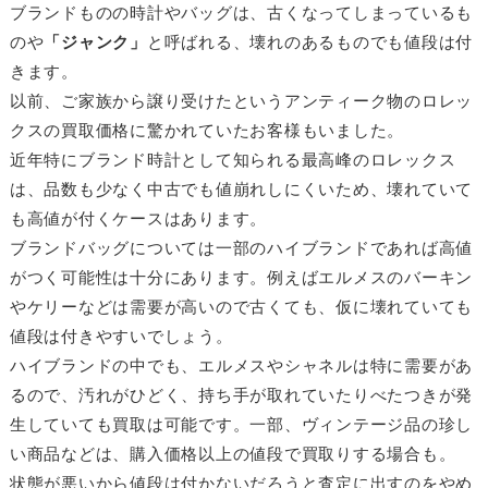
ブランドものの時計やバッグは、古くなってしまっているも
のや
「ジャンク」
と呼ばれる、壊れのあるものでも値段は付
きます。
以前、ご家族から譲り受けたというアンティーク物のロレッ
クスの買取価格に驚かれていたお客様もいました。
近年特にブランド時計として知られる最高峰のロレックス
は、品数も少なく中古でも値崩れしにくいため、壊れていて
も高値が付くケースはあります。
ブランドバッグについては一部のハイブランドであれば高値
がつく可能性は十分にあります。例えばエルメスのバーキン
やケリーなどは需要が高いので古くても、仮に壊れていても
値段は付きやすいでしょう。
ハイブランドの中でも、エルメスやシャネルは特に需要があ
るので、汚れがひどく、持ち手が取れていたりべたつきが発
生していても買取は可能です。一部、ヴィンテージ品の珍し
い商品などは、購入価格以上の値段で買取りする場合も。
状態が悪いから値段は付かないだろうと査定に出すのをやめ