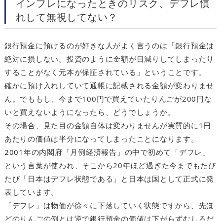
インフレになったときのリスク、デフレ慣
れして無視してない？
銀行預金に預けるのが好きな人がよく言うのは「銀行預金は
絶対に損しない。投資のように金額が目減りしてしまったり
することがなく元本が保証されている」ということです。
確かに預け入れしていて通帳に記載される金額が変わりませ
ん。でももし、今まで100円で買えていたりんごが200円な
いと買えないようになったら、どうでしょうか。
その場合、見た目の金額自体は変わりませんが実質的に1円
あたりの価値は半分になってしまったことになります。
2001年の内閣府「月例経済報告」の中で初めて「デフレ」
という言葉が使われ、そこから20年ほど過ぎた今までもたび
たび「日本はデフレ状態である」と日本は国として正式に発
表しています。
「デフレ」は物価が徐々に下落していく状態ですから、先ほ
どのりんごの例とは逆で銀行預金の価値は下がらずむしろだ