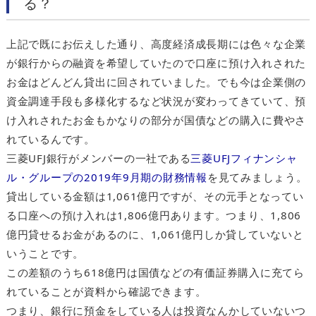
る？
上記で既にお伝えした通り、高度経済成長期には色々な企業
が銀行からの融資を希望していたので口座に預け入れされた
お金はどんどん貸出に回されていました。でも今は企業側の
資金調達手段も多様化するなど状況が変わってきていて、預
け入れされたお金もかなりの部分が国債などの購入に費やさ
れているんです。
三菱UFJ銀行がメンバーの一社である
三菱UFJフィナンシャ
ル・グループの2019年9月期の財務情報
を見てみましょう。
貸出している金額は1,061億円ですが、その元手となってい
る口座への預け入れは1,806億円あります。つまり、1,806
億円貸せるお金があるのに、1,061億円しか貸していないと
いうことです。
この差額のうち618億円は国債などの有価証券購入に充てら
れていることが資料から確認できます。
つまり、銀行に預金をしている人は投資なんかしていないつ