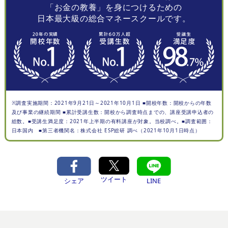
「お金の教養」を身につけるための
日本最大級の総合マネースクールです。
※調査実施期間：2021年9月21日～2021年10月1日 ■開校年数：開校からの年数
及び事業の継続期間 ■累計受講生数：開校から調査時点までの、講座受講申込者の
総数。■受講生満足度：2021年上半期の有料講座が対象。当校調べ。■調査範囲：
日本国内 ■第三者機関名：株式会社 ESP総研 調べ（2021年10月1日時点）
ツイート
シェア
LINE