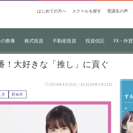
はじめての
方へ
スクールを
探す
受講生
の声
金の教養
株式投資
不動産投資
投資信託
FX・外
番！大好きな「推し」に貢ぐ
2018年4月25日
2026年5月22日
え方
貯め方