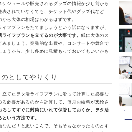
スケジュールや販売されるグッズの情報が少し前から
発表されていなくても、チケット代やグッズ代など
のから大体の相場はわかるはずです。
ライフプランをたてましょうという話になりますが、
活ライフプランを立てるのが大事です。
紙に大体のス
てみましょう。突発的な出費や、コンサートや舞台で
しょうから、少し多めに見積もっておいてもいいかも
ものとしてやりくり
、立てたヲタ活ライフプランに沿って計算した必要な
める必要があるのかを計算して、毎月お給料が支給さ
おろしてすぐに封筒にいれて保管しておくか、ヲタ活
るという方法です。
額なんだ！と思いこんで、そもそもなかったものとす