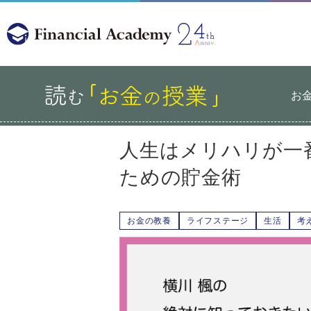
お
人生はメリハリが一
ための貯金術
お金の教養
ライフステージ
生活
考