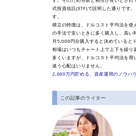
式投資信託
(ETF)
で説明した通りです。
す。
積立の特徴は、ドルコスト平均法を使
の手法で安いときに多く購入し、高い
月
5,000
円分購入すると決めていると
相場はいつもチャート上で上下を繰り
多くいますが、ドルコスト平均法を用
迷う心配はいりません。
2,000万円貯める、資産運用のノウ
この記事のライター