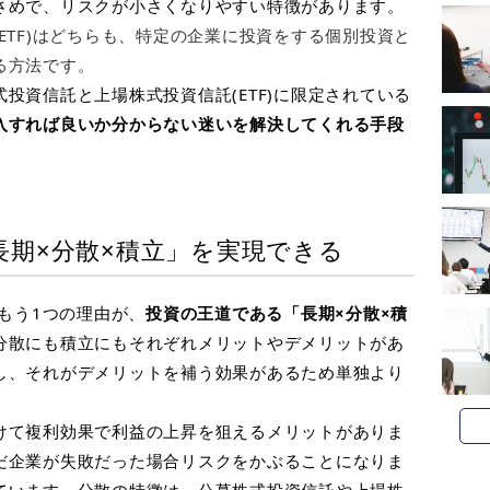
さめで、リスクが小さくなりやすい特徴があります。
ETF)はどちらも、特定の企業に投資をする個別投資と
る方法です。
式投資信託と上場株式投資信託
(ETF)
に限定されている
入すれば良いか分からない迷いを解決してくれる手段
長期×分散×積立」を実現できる
もう
1
つの理由が、
投資の王道である「長期×分散×積
分散にも積立にもそれぞれメリットやデメリットがあ
し、それがデメリットを補う効果があるため単独より
けて複利効果で利益の上昇を狙えるメリットがありま
だ企業が失敗だった場合リスクをかぶることになりま
ています。
分散の特徴は、公募株式投資信託や上場株