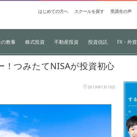
はじめての
方へ
スクールを
探す
受講生
の声
金の教養
株式投資
不動産投資
投資信託
FX・外
！つみたてNISAが投資初心
2019年1月10日