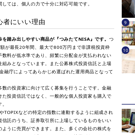
関しては、個人の力で十分に対応可能です。
心者にいい理由
歩を踏み出しやすい商品が『つみたて
NISA』
です。
つ
資額が最長
20
年間、最大で
800
万円まで非課税投資枠
手数料が低水準であり、頻繁に分配金が支払われない
仕組みとなっています。また公募株式投資信託と上場
金融庁によってあらかじめ選ばれた運用商品となって
多数の投資家に向けて広く募集を行うことです。金融
けた投資信託ではなく、一般的な個人投資家も購入で
す。
や
TOPIX
などの特定の指数に連動するように組成され
資信託のうち、証券取引所に上場しているものをいい
のように売買ができます。また、多くの会社の株式を