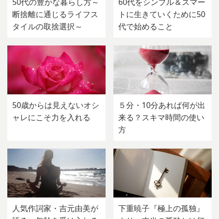
50代の豊かな暮らし方～
60代をシンプル＆スマー
断捨離に通じるライフス
トに生きていくために50
タイルの取捨選択～
代で始めること
50歳からは見えないオシ
５分・10分あれば何が出
ャレにこそ力を入れる
来る？スキマ時間の使い
方
人気作詞家・吉元由美が
下重暁子『極上の孤独』