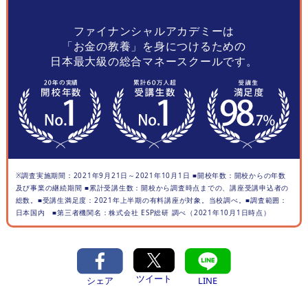
ファイナンシャルアカデミーは
「お金の教養」を身につけるための
日本最大級の総合マネースクールです。
※調査実施期間：2021年9月21日～2021年10月1日 ■開校年数：開校からの年数
及び事業の継続期間 ■累計受講生数：開校から調査時点までの、講座受講申込者の
総数。■受講生満足度：2021年上半期の有料講座が対象。当校調べ。■調査範囲：
日本国内 ■第三者機関名：株式会社 ESP総研 調べ（2021年10月1日時点）
ツイート
シェア
LINE